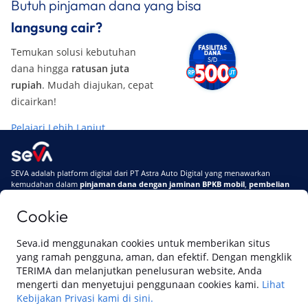
Butuh pinjaman dana yang bisa
langsung cair?
Temukan solusi kebutuhan
dana hingga
ratusan juta
rupiah
. Mudah diajukan, cepat
dicairkan!
Pelajari Lebih Lanjut
SEVA adalah platform digital dari PT Astra Auto Digital yang menawarkan
kemudahan dalam
pinjaman dana dengan jaminan BPKB mobil
,
pembelian
mobil baru
, dan
pembelian mobil bekas berkualitas.
Cookie
Di SEVA, BPKB mobilmu #BisaJadiDuit
Tentang SEVA
Syarat & Ketentuan
Seva.id menggunakan cookies untuk memberikan situs
Pemberitahuan Privasi
Hubungi Kami
yang ramah pengguna, aman, dan efektif. Dengan mengklik
TERIMA dan melanjutkan penelusuran website, Anda
mengerti dan menyetujui penggunaan cookies kami.
Lihat
Kebijakan Privasi kami di sini.
Website ini dikelola oleh PT Cipta Sedaya Digital Indonesia (CSDI), organisasi