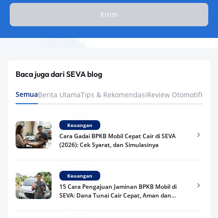
Kirim
Baca juga dari SEVA blog
Semua
Berita Utama
Tips & Rekomendasi
Review Otomotif
Keua
Keuangan
Cara Gadai BPKB Mobil Cepat Cair di SEVA
(2026): Cek Syarat, dan Simulasinya
Keuangan
15 Cara Pengajuan Jaminan BPKB Mobil di
SEVA: Dana Tunai Cair Cepat, Aman dan
Praktis