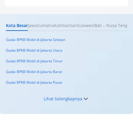
Pinjaman Apa Tanpa BI Checking di 2026? Ini
Pilihan Dana Cepat yang Tetap Aman dan
Terpercaya
Kota Besar
Jawa
Sumatra
Kalimantan
Sulawesi
Bali – Nusa Tengga
Keuangan
Telat Bayar Pinjol 2 Hari, Apakah Langsung
Masuk BI Checking? Simak Peraturan
Gadai BPKB Mobil di Jakarta Selatan
Terbarunya di 2026
Gadai BPKB Mobil di Jakarta Utara
Gadai BPKB Mobil di Jakarta Timur
Gadai BPKB Mobil di Jakarta Barat
Gadai BPKB Mobil di Jakarta Pusat
Lihat Selengkapnya