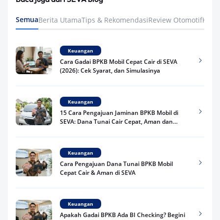
Semua
Berita Utama
Tips & Rekomendasi
Review Otomotif
Keua
Keuangan
Cara Gadai BPKB Mobil Cepat Cair di SEVA
(2026): Cek Syarat, dan Simulasinya
Keuangan
15 Cara Pengajuan Jaminan BPKB Mobil di
SEVA: Dana Tunai Cair Cepat, Aman dan
Praktis
Keuangan
Cara Pengajuan Dana Tunai BPKB Mobil
Cepat Cair & Aman di SEVA
Keuangan
Apakah Gadai BPKB Ada BI Checking? Begini