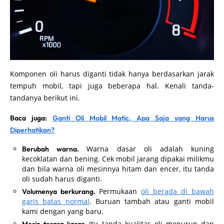
Komponen oli harus diganti tidak hanya berdasarkan jarak
tempuh mobil, tapi juga beberapa hal. Kenali tanda-
tandanya berikut ini.
Baca juga:
Ganti Oli Mobil Matic, Apa Saja yang Harus
Diperhatikan?
Warna dasar oli adalah kuning
Berubah warna.
kecoklatan dan bening. Cek mobil jarang dipakai milikmu
dan bila warna oli mesinnya hitam dan encer, itu tanda
oli sudah harus diganti.
Permukaan
oli berada di bawah
Volumenya berkurang.
garis batas normal
. Buruan tambah atau ganti mobil
kami dengan yang baru.
Itu tanda kualitas oli menurun dan
Mesin terasa kasar.