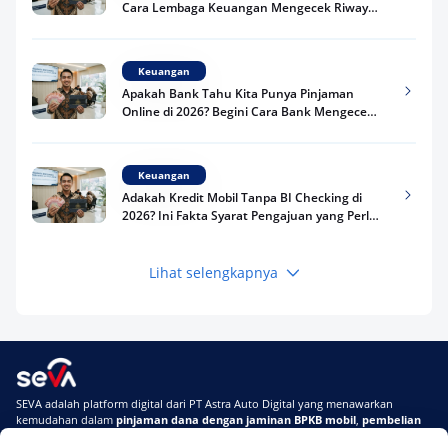
Cara Lembaga Keuangan Mengecek Riwayat
Kredit Kamu di 2026
Keuangan
Apakah Bank Tahu Kita Punya Pinjaman
Online di 2026? Begini Cara Bank Mengecek
Riwayat Pinjaman Kamu
Keuangan
Adakah Kredit Mobil Tanpa BI Checking di
2026? Ini Fakta Syarat Pengajuan yang Perlu
Kamu Tahu
Lihat selengkapnya
Keuangan
Pinjaman Apa Tanpa BI Checking di 2026? Ini
Pilihan Dana Cepat yang Tetap Aman dan
Terpercaya
Keuangan
SEVA adalah platform digital dari PT Astra Auto Digital yang menawarkan
Telat Bayar Pinjol 2 Hari, Apakah Langsung
kemudahan dalam
pinjaman dana dengan jaminan BPKB mobil
,
pembelian
Masuk BI Checking? Simak Peraturan
mobil baru
, dan
pembelian mobil bekas berkualitas.
Terbarunya di 2026