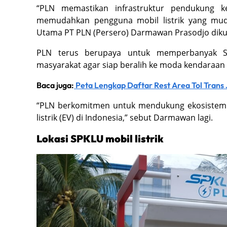
“PLN memastikan infrastruktur pendukung ke
memudahkan pengguna mobil listrik yang mudi
Utama PT PLN (Persero) Darmawan Prasodjo diku
PLN terus berupaya untuk memperbanyak SP
masyarakat agar siap beralih ke moda kendaraan l
Baca juga:
Peta Lengkap Daftar Rest Area Tol Trans
“PLN berkomitmen untuk mendukung ekosistem
listrik (EV) di Indonesia,” sebut Darmawan lagi.
Lokasi SPKLU mobil listrik