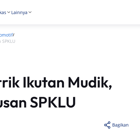
kas
Lainnya
omotif
/
n SPKLU
rik Ikutan Mudik,
usan SPKLU
Bagikan