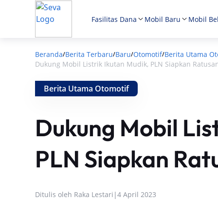
Fasilitas Dana
Mobil Baru
Mobil Be
Beranda
Berita Terbaru
Baru
Otomotif
Berita Utama Ot
/
/
/
/
Dukung Mobil Listrik Ikutan Mudik, PLN Siapkan Ratusa
Berita Utama Otomotif
Dukung Mobil List
PLN Siapkan Rat
Ditulis oleh
Raka Lestari
|
4 April 2023