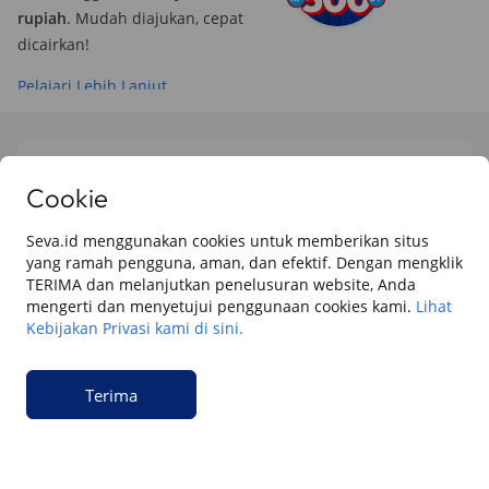
rupiah
. Mudah diajukan, cepat
dicairkan!
Pelajari Lebih Lanjut
Baca juga dari SEVA blog
Cookie
Semua
Berita Utama
Tips & Rekomendasi
Review Otomotif
Keua
Seva.id menggunakan cookies untuk memberikan situs
yang ramah pengguna, aman, dan efektif. Dengan mengklik
TERIMA dan melanjutkan penelusuran website, Anda
Keuangan
mengerti dan menyetujui penggunaan cookies kami.
Lihat
Cara Gadai BPKB Mobil Cepat Cair di SEVA
Kebijakan Privasi kami di sini.
(2026): Cek Syarat, dan Simulasinya
Terima
Keuangan
15 Cara Pengajuan Jaminan BPKB Mobil di
SEVA: Dana Tunai Cair Cepat, Aman dan
Praktis