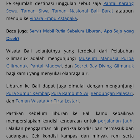
ke sejumlah destinasi unggulan sebut saja
Pantai Karang
Sewu
,
Taman Siwa
,
Taman Nasional Bali Barat
ataupun
menuju ke
Vihara Empu Astapaka
.
Baca juga:
Servis Mobil Rutin Sebelum Liburan, Apa Saja yang
Dicek?
Wisata Bali selanjutnya yang terdekat dari Pelabuhan
Gilimanuk adalah mengunjungi
Museum Manusia Purba
Gilimanuk
,
Pantai Madewi
, dan
Secret Bay Diving Giimanuk
bagi kamu yang menyukai olahraga air.
Liburan ke Bali dapat juga dimulai dengan mengunjungi
Pura Sumur Kembar
,
Pura Rambut Siwi
,
Bendungan Palasari
,
dan
Taman Wisata Air Tirta Lestari
.
Pastikan sebelum liburan ke Bali kamu sebaiknya
mempersiapkan kondisi kendaraan untuk
perjalanan jauh
.
Lakukan penggantian oli, periksa kondisi ban termasuk ban
cadangan. Cek kondisi kampas dan minyak rem serta