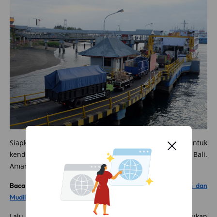
Siapkan saldo uang elektronik senilai Rp788.000 untuk
kendaraan
Golongan I
sebagai biaya jalur darat ke Bali.
Amannya, isilah saldomu sebesar Rp1 juta.
Baca juga:
Rekomendasi Mobil Kecil Nyaman Buat Harian dan
Mudik Lebaran
Lalu berapakah perkiraan biaya bensin yang diperlukan