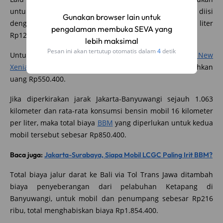
untuk perjalanan tersebut? Anggaplah kendaraan diisi
Gunakan browser lain untuk
dengan BBM RON 92 jenis Pertamax dengan harga per liter
pengalaman membuka SEVA yang
Rp12.800, berlaku di Pulau Jawa dan Bali.
lebih maksimal
Pesan ini akan tertutup otomatis dalam
3
detik
Untuk mobil
Toyota All New Avanza
dan
Daihatsu All New
Xenia
dengan kapasitas tangki penuh 43 liter, dibutuhkan
uang Rp550.400.
Jika diperkirakan jarak Jakarta-Banyuwangi sejauh 1.063
kilometer dan rata-rata konsumsi bensin mobil 16 kilometer
per liter, maka total biaya
BBM
yang diperlukan untuk kedua
mobil tersebut sebesar Rp850.400.
Baca juga:
Jakarta-Surabaya, Siapa Mobil LCGC Paling Irit BBM?
Total biaya jalur darat ke Bali via Tol Trans Jawa ditambah
biaya penyeberangan dari pelabuhan Ketapang di
Banyuwangi, untuk mobil dan penumpang sebesar Rp216
ribu, total menghabiskan biaya Rp1.854.400.