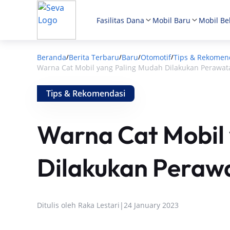
Fasilitas Dana
Mobil Baru
Mobil Be
Beranda
Berita Terbaru
Baru
Otomotif
Tips & Rekomen
/
/
/
/
Warna Cat Mobil yang Paling Mudah Dilakukan Perawa
Tips & Rekomendasi
Warna Cat Mobil
Dilakukan Peraw
Ditulis oleh
Raka Lestari
|
24 January 2023