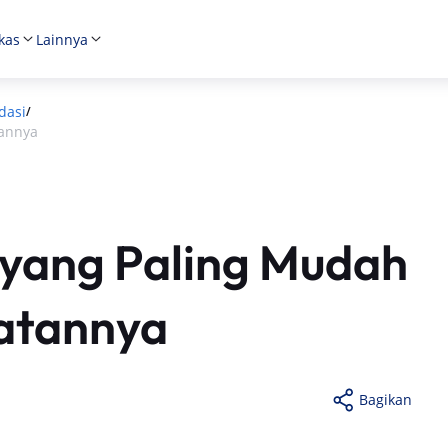
kas
Lainnya
dasi
/
tannya
 yang Paling Mudah
atannya
Bagikan