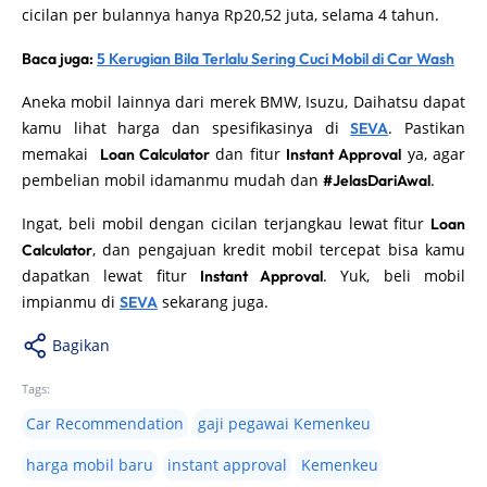
cicilan per bulannya hanya Rp20,52 juta, selama 4 tahun.
Baca juga:
5 Kerugian Bila Terlalu Sering Cuci Mobil di Car Wash
Aneka mobil lainnya dari merek BMW, Isuzu, Daihatsu dapat
kamu lihat harga dan spesifikasinya di
. Pastikan
SEVA
memakai
dan fitur
ya, agar
Loan Calculator
Instant Approval
pembelian mobil idamanmu mudah dan
.
#JelasDariAwal
Ingat, beli mobil dengan cicilan terjangkau lewat fitur
Loan
, dan pengajuan kredit mobil tercepat bisa kamu
Calculator
dapatkan lewat fitur
. Yuk, beli mobil
Instant Approval
impianmu di
sekarang juga.
SEVA
Bagikan
Tags:
Car Recommendation
gaji pegawai Kemenkeu
harga mobil baru
instant approval
Kemenkeu