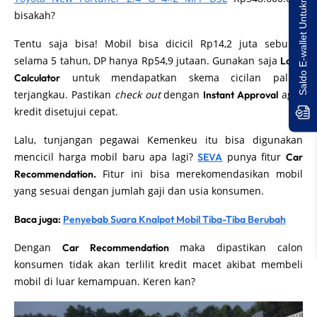
Saldo E-wallet Untukmu!
bisakah?
Tentu saja bisa! Mobil bisa dicicil Rp14,2 juta sebulan
selama 5 tahun, DP hanya Rp54,9 jutaan. Gunakan saja
Loan
untuk mendapatkan skema cicilan paling
Calculator
terjangkau. Pastikan
check out
dengan
agar
Instant Approval
kredit disetujui cepat.
Lalu, tunjangan pegawai Kemenkeu itu bisa digunakan
mencicil harga mobil baru apa lagi?
punya fitur
SEVA
Car
Fitur ini bisa merekomendasikan mobil
Recommendation.
yang sesuai dengan jumlah gaji dan usia konsumen.
Baca juga:
Penyebab Suara Knalpot Mobil Tiba-Tiba Berubah
Dengan
maka dipastikan calon
Car Recommendation
konsumen tidak akan terlilit kredit macet akibat membeli
mobil di luar kemampuan. Keren kan?