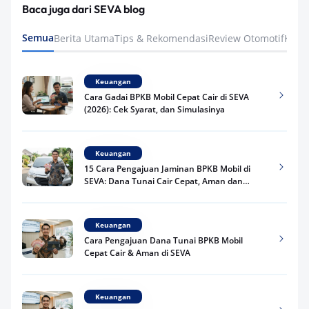
Baca juga dari SEVA blog
Semua
Berita Utama
Tips & Rekomendasi
Review Otomotif
Keua
Keuangan
Cara Gadai BPKB Mobil Cepat Cair di SEVA
(2026): Cek Syarat, dan Simulasinya
Keuangan
15 Cara Pengajuan Jaminan BPKB Mobil di
SEVA: Dana Tunai Cair Cepat, Aman dan
Praktis
Keuangan
Cara Pengajuan Dana Tunai BPKB Mobil
Cepat Cair & Aman di SEVA
Keuangan