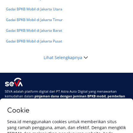
Terbarunya di 2026
Gadai BPKB Mobil di Jakarta Utara
Gadai BPKB Mobil di Jakarta Timur
Gadai BPKB Mobil di Jakarta Barat
Gadai BPKB Mobil di Jakarta Pusat
Lihat Selengkapnya
SEVA adalah platform digital dari PT Astra Auto Digital yang menawarkan
kemudahan dalam
pinjaman dana dengan jaminan BPKB mobil
,
pembelian
mobil baru
, dan
pembelian mobil bekas berkualitas.
Cookie
Di SEVA, BPKB mobilmu #BisaJadiDuit
Tentang SEVA
Syarat & Ketentuan
Seva.id menggunakan cookies untuk memberikan situs
Pemberitahuan Privasi
Hubungi Kami
yang ramah pengguna, aman, dan efektif. Dengan mengklik