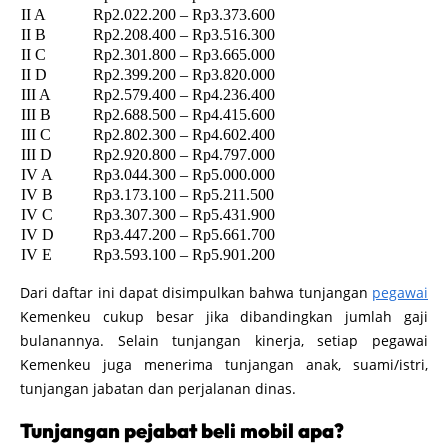
II A
Rp2.022.200 – Rp3.373.600
II B
Rp2.208.400 – Rp3.516.300
II C
Rp2.301.800 – Rp3.665.000
II D
Rp2.399.200 – Rp3.820.000
III A
Rp2.579.400 – Rp4.236.400
III B
Rp2.688.500 – Rp4.415.600
III C
Rp2.802.300 – Rp4.602.400
III D
Rp2.920.800 – Rp4.797.000
IV A
Rp3.044.300 – Rp5.000.000
IV B
Rp3.173.100 – Rp5.211.500
IV C
Rp3.307.300 – Rp5.431.900
IV D
Rp3.447.200 – Rp5.661.700
IV E
Rp3.593.100 – Rp5.901.200
Dari daftar ini dapat disimpulkan bahwa tunjangan
pegawai
Kemenkeu cukup besar jika dibandingkan jumlah gaji
bulanannya. Selain tunjangan kinerja, setiap pegawai
Kemenkeu juga menerima tunjangan anak, suami/istri,
tunjangan jabatan dan perjalanan dinas.
Tunjangan pejabat beli mobil apa?