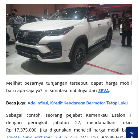
Melihat besarnya tunjangan tersebut, dapat harga mobil
baru apa saja ya? Ini simulasi mobilnya dari
.
SEVA
Baca juga:
Ada Inflasi, Kredit Kendaraan Bermotor Tetap Laku
Sebagai contoh, seorang pejabat Kemenkeu Eselon 1
dengan peringkat jabatan 27, mendapatkan tukin
Rp117.375.000. Jika digunakan mencicil harga mobil baru
Toyota New Fortuner 2.4 G 4×2 M/T DSL
Rp548.600.000