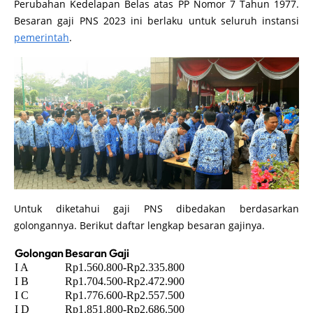
Perubahan Kedelapan Belas atas PP Nomor 7 Tahun 1977.
Besaran gaji PNS 2023 ini berlaku untuk seluruh instansi
pemerintah
.
Untuk diketahui gaji PNS dibedakan berdasarkan
golongannya. Berikut daftar lengkap besaran gajinya.
Golongan
Besaran Gaji
I A
Rp1.560.800-Rp2.335.800
I B
Rp1.704.500-Rp2.472.900
I C
Rp1.776.600-Rp2.557.500
I D
Rp1.851.800-Rp2.686.500