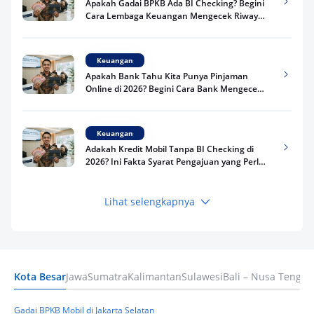
Apakah Gadai BPKB Ada BI Checking? Begini
Cara Lembaga Keuangan Mengecek Riwayat
Kredit Kamu di 2026
Keuangan
Apakah Bank Tahu Kita Punya Pinjaman
Online di 2026? Begini Cara Bank Mengecek
Riwayat Pinjaman Kamu
Keuangan
Adakah Kredit Mobil Tanpa BI Checking di
2026? Ini Fakta Syarat Pengajuan yang Perlu
Kamu Tahu
Lihat selengkapnya
Keuangan
Pinjaman Apa Tanpa BI Checking di 2026? Ini
Pilihan Dana Cepat yang Tetap Aman dan
Terpercaya
Kota Besar
Jawa
Sumatra
Kalimantan
Sulawesi
Bali – Nusa Tengga
Keuangan
Telat Bayar Pinjol 2 Hari, Apakah Langsung
Masuk BI Checking? Simak Peraturan
Gadai BPKB Mobil di Jakarta Selatan