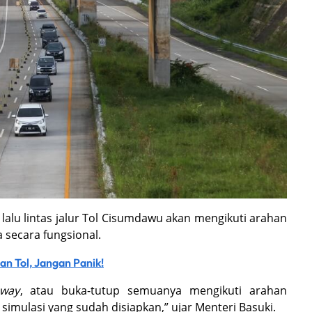
lalu lintas jalur Tol Cisumdawu akan mengikuti arahan
a secara fungsional.
an Tol, Jangan Panik!
way
, atau buka-tutup semuanya mengikuti arahan
 simulasi yang sudah disiapkan,” ujar Menteri Basuki.