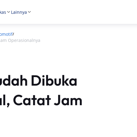
kas
Lainnya
omotif
/
 Jam Operasionalnya
udah Dibuka
l, Catat Jam