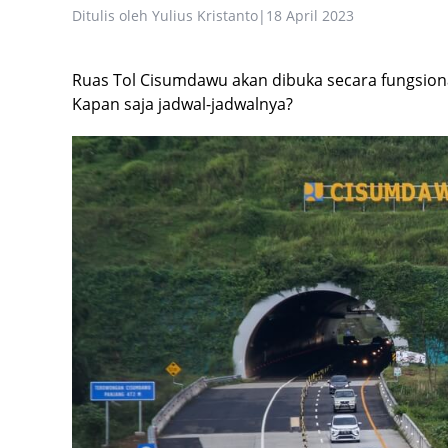
Ditulis oleh
Yulius Kristanto
|
18 April 2023
Ruas Tol Cisumdawu akan dibuka secara fungsio
Kapan saja jadwal-jadwalnya?