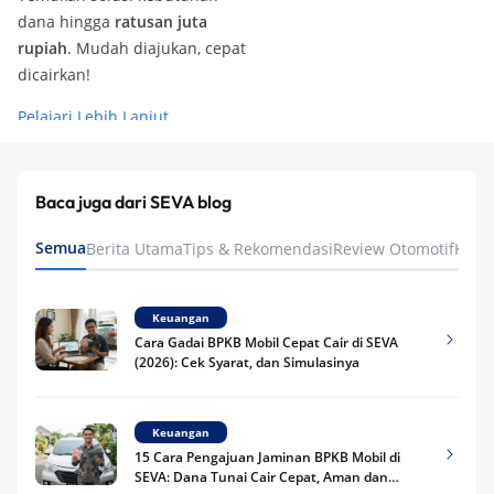
dana hingga
ratusan juta
rupiah
. Mudah diajukan, cepat
dicairkan!
Pelajari Lebih Lanjut
Baca juga dari SEVA blog
Semua
Berita Utama
Tips & Rekomendasi
Review Otomotif
Keua
Keuangan
Cara Gadai BPKB Mobil Cepat Cair di SEVA
(2026): Cek Syarat, dan Simulasinya
Keuangan
15 Cara Pengajuan Jaminan BPKB Mobil di
SEVA: Dana Tunai Cair Cepat, Aman dan