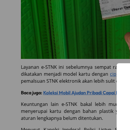
Layanan e-STNK ini sebelumnya sempat ramai pa
dikatakan menjadi model kartu dengan
cip
yang 
pemalsuan STNK elektronik akan lebih sulit dilaku
Baca juga:
Koleksi Mobil Ajudan Pribadi Capai Milya
Keuntungan lain e-STNK bakal lebih mudah d
menyerupai kartu dengan bahan plastik yang
aturan lengkapnya belum ditentukan.
Menurut Kapolri Jenderal Polisi Listyo Sigi