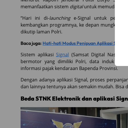
memanfaatkan sistem
digital
untuk memudahkan 
“Hari ini di-
launching
e-Signal untuk pelayan
kembangkan programnya, ke depan mungkin STNK
dikutip laman Polri.
Baca juga:
Hati-hati Modus Penipuan Aplikasi Surat 
Sistem aplikasi
Signal
(Samsat Digital Nasiona
bermotor yang dimiliki Polri, data induk kep
informasi pajak kendaraan Bapenda Provinsi.
Dengan adanya aplikasi Signal, proses perpanj
dan lainnya tentunya akan semakin mudah. Bisa d
Beda STNK Elektronik dan aplikasi Sign