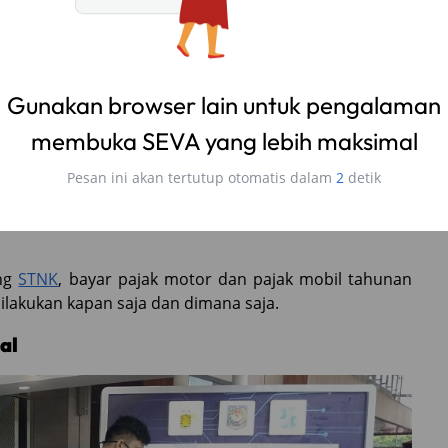
layanan pada
masyarakat
.
an sistem perpanjangan STNK. Setelah nanti kita
 sudah menggunakan STNK elektronik,” jelas Kapolri
Tilang Melalui WhatsApp, Jangan Salah Bayar
l) dibuat dengan memanfaatkan
database
kendaraan
endudukan Ditjen Dukcapil, Kemendagri, dan sistem
ang
STNK
, bayar pajak motor dan pajak mobil tahunan
ilakukan kapan saja dan dimana saja.
al