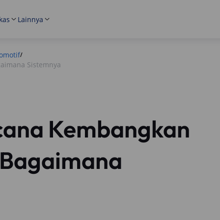
kas
Lainnya
omotif
/
gaimana Sistemnya
ncana Kembangkan
, Bagaimana