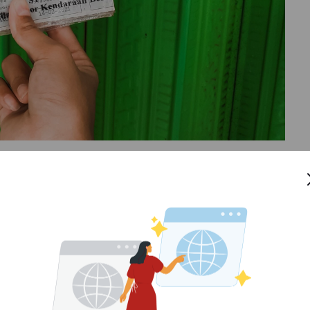
da tahun 2019 lalu. Secara fisik bentuk dari e-STNK
berisi data kendaraan. Dengan model demikian maka
kan.
ran Rupiah, Ada Apa Saja?
isimpan serta lebih awet karena bentuknya sudah
 keras. Namun, kapan pemberlakuan dan bagaimana
t Prabowo, pihaknya terus mengupayakan terobosan