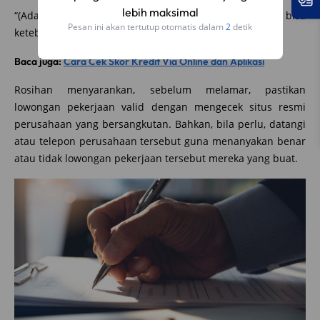
lebih maksimal
“(Ada) nomor rekening, PIN (nomor identifikasi pribadi) bisa
Pesan ini akan tertutup otomatis dalam
1
detik
ketebak dari tanggal lahir,” tambah Rosihan.
Baca juga:
Cara Cek Skor Kredit Via Online dan Aplikasi
Rosihan menyarankan, sebelum melamar, pastikan
lowongan pekerjaan valid dengan mengecek situs resmi
perusahaan yang bersangkutan. Bahkan, bila perlu, datangi
atau telepon perusahaan tersebut guna menanyakan benar
atau tidak lowongan pekerjaan tersebut mereka yang buat.