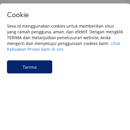
Keuangan
Cookie
Cara Gadai BPKB Mobil Cepat Cair di SEVA
(2026): Cek Syarat, dan Simulasinya
Seva.id menggunakan cookies untuk memberikan situs
yang ramah pengguna, aman, dan efektif. Dengan mengklik
TERIMA dan melanjutkan penelusuran website, Anda
Keuangan
mengerti dan menyetujui penggunaan cookies kami.
Lihat
15 Cara Pengajuan Jaminan BPKB Mobil di
Kebijakan Privasi kami di sini.
SEVA: Dana Tunai Cair Cepat, Aman dan
Praktis
Terima
Keuangan
Cara Pengajuan Dana Tunai BPKB Mobil
Cepat Cair & Aman di SEVA
Keuangan
Apakah Gadai BPKB Ada BI Checking? Begini
Cara Lembaga Keuangan Mengecek Riwayat
Kredit Kamu di 2026
Keuangan