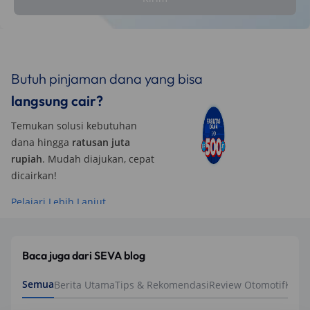
Butuh pinjaman dana yang bisa
langsung cair?
Temukan solusi kebutuhan
dana hingga
ratusan juta
rupiah
. Mudah diajukan, cepat
dicairkan!
Pelajari Lebih Lanjut
Baca juga dari SEVA blog
Semua
Berita Utama
Tips & Rekomendasi
Review Otomotif
Keua