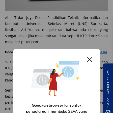
Ahli IT dan juga Dosen Pendidikan Teknik Informatika dan
Komputer Universitas Sebelas Maret (UNS) Surakarta,
Rosihan Ari Yuana, menjelaskan bahwa ada risiko yang
sangat besar jika melampirkan data seperti KTP dan KK saat
melamar pekerjaan.
Baca juga:
Aturan Pajak Mobil Terbaru yang Berlaku di Indonesia
“Risiko, ya disalahgunakan datanya. Apalagi itu ada KK dan
KTP,” ujar Rosihan. Pada dokumen KK tercantum informasi
Saldo E-wallet Untukmu!
yang sangat krusial. Di antaranya tanggal lahir, nama ibu
kandung dari si pelamar kerja dan lainnya.
Sementara nama ibu kandung kerap digunakan sebagai
lapisan
keamanan
suatu sistem, terutama dalam hal
perbankan. Ditambah lagi, masih banyak orang yang
Gunakan browser lain untuk
menggunakan tanggal lahir sebagai PIN ATM.
pengalaman membuka SEVA yang