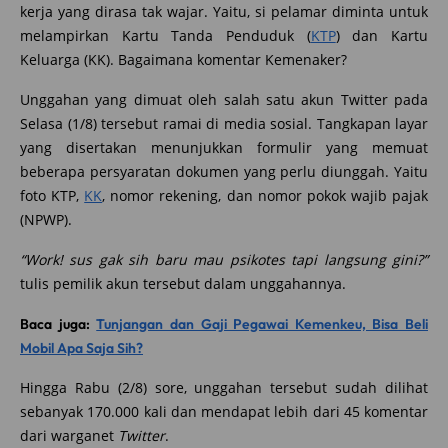
kerja yang dirasa tak wajar. Yaitu, si pelamar diminta untuk
melampirkan Kartu Tanda Penduduk (
KTP
) dan Kartu
Keluarga (KK). Bagaimana komentar Kemenaker?
Unggahan yang dimuat oleh salah satu akun Twitter pada
Selasa (1/8) tersebut ramai di media sosial. Tangkapan layar
yang disertakan menunjukkan formulir yang memuat
beberapa persyaratan dokumen yang perlu diunggah. Yaitu
foto KTP,
KK
, nomor rekening, dan nomor pokok wajib pajak
(NPWP).
“Work! sus gak sih baru mau psikotes tapi langsung gini?”
tulis pemilik akun tersebut dalam unggahannya.
Baca juga:
Tunjangan dan Gaji Pegawai Kemenkeu, Bisa Beli
Mobil Apa Saja Sih?
Hingga Rabu (2/8) sore, unggahan tersebut sudah dilihat
sebanyak 170.000 kali dan mendapat lebih dari 45 komentar
dari warganet
Twitter
.