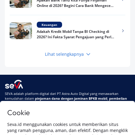
Apakah Bank Tahu Kita Punya Pinjaman
Online di 2026? Begini Cara Bank Mengecek
Riwayat Pinjaman Kamu
Keuangan
Adakah Kredit Mobil Tanpa BI Checking di
2026? Ini Fakta Syarat Pengajuan yang Perlu
Kamu Tahu
Lihat selengkapnya
Keuangan
Pinjaman Apa Tanpa BI Checking di 2026? Ini
Pilihan Dana Cepat yang Tetap Aman dan
Terpercaya
Keuangan
SEVA adalah platform digital dari PT Astra Auto Digital yang menawarkan
Telat Bayar Pinjol 2 Hari, Apakah Langsung
kemudahan dalam
pinjaman dana dengan jaminan BPKB mobil
,
pembelian
Masuk BI Checking? Simak Peraturan
mobil baru
, dan
pembelian mobil bekas berkualitas.
Terbarunya di 2026
Cookie
Di SEVA, BPKB mobilmu #BisaJadiDuit
Tentang SEVA
Syarat & Ketentuan
Seva.id menggunakan cookies untuk memberikan situs
Pemberitahuan Privasi
Hubungi Kami
yang ramah pengguna, aman, dan efektif. Dengan mengklik