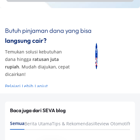
Butuh pinjaman dana yang bisa
langsung cair?
Temukan solusi kebutuhan
dana hingga
ratusan juta
rupiah
. Mudah diajukan, cepat
dicairkan!
Pelajari Lebih Lanjut
Baca juga dari SEVA blog
Semua
Berita Utama
Tips & Rekomendasi
Review Otomotif
Keua