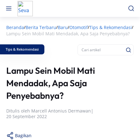
Beranda
Berita Terbaru
Baru
Otomotif
Tips & Rekomendasi
/
/
/
/
/
Lampu Sein Mobil Mati Mendadak, Apa Saja Penyebabnya?
Tips & Rekomendasi
Lampu Sein Mobil Mati
Mendadak, Apa Saja
Penyebabnya?
Ditulis oleh
Marcell Antonius Dermawan
|
20 September 2022
Bagikan