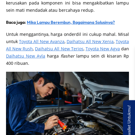
kerusakan pada komponen ini bisa mengakibatkan lampu
sein mati mendadak atau bercahaya redup.
Baca juga:
Mika Lampu Berembun, Bagaimana Solusinya?
Untuk menggantinya, harga onderdil ini cukup mahal. Misal
untuk
Toyota All New Avanza
,
Daihatsu All New Xenia
,
Toyota
All New Rush
,
Daihatsu All New Terios
,
Toyota New Agya
dan
Daihatsu New Ayla
harga
flasher
lampu sein di kisaran Rp
400 ribuan.
Saldo E-wallet Untukmu!