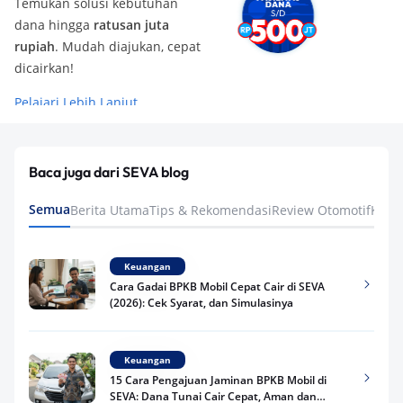
Temukan solusi kebutuhan
dana hingga
ratusan juta
rupiah
. Mudah diajukan, cepat
dicairkan!
Pelajari Lebih Lanjut
Baca juga dari SEVA blog
Semua
Berita Utama
Tips & Rekomendasi
Review Otomotif
Keua
Keuangan
Cara Gadai BPKB Mobil Cepat Cair di SEVA
(2026): Cek Syarat, dan Simulasinya
Keuangan
15 Cara Pengajuan Jaminan BPKB Mobil di
SEVA: Dana Tunai Cair Cepat, Aman dan