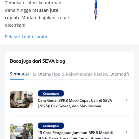
Temukan solusi kebutuhan
dana hingga
ratusan juta
rupiah
. Mudah diajukan, cepat
dicairkan!
Pelajari Lebih Lanjut
Baca juga dari SEVA blog
Semua
Berita Utama
Tips & Rekomendasi
Review Otomotif
Keua
Keuangan
Cara Gadai BPKB Mobil Cepat Cair di SEVA
(2026): Cek Syarat, dan Simulasinya
Keuangan
15 Cara Pengajuan Jaminan BPKB Mobil di
SEVA: Dana Tunai Cair Cepat, Aman dan