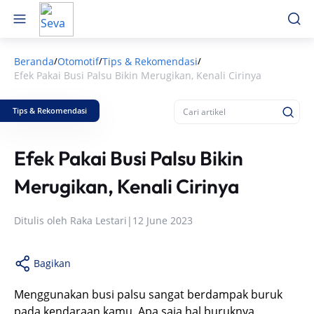
Beranda
Otomotif
Tips & Rekomendasi
/
/
/
Efek Pakai Busi Palsu Bikin Merugikan, Kenali Cirinya
Tips & Rekomendasi
Efek Pakai Busi Palsu Bikin
Merugikan, Kenali Cirinya
Ditulis oleh
Raka Lestari
|
12 June 2023
Bagikan
Menggunakan busi palsu sangat berdampak buruk
pada kendaraan kamu. Apa saja hal buruknya,