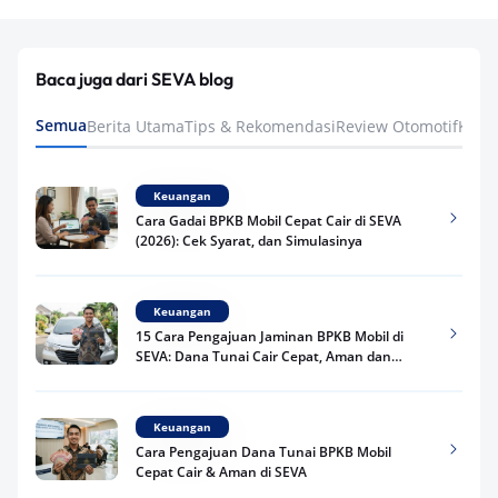
Baca juga dari SEVA blog
Semua
Berita Utama
Tips & Rekomendasi
Review Otomotif
Keua
Keuangan
Cara Gadai BPKB Mobil Cepat Cair di SEVA
(2026): Cek Syarat, dan Simulasinya
Keuangan
15 Cara Pengajuan Jaminan BPKB Mobil di
SEVA: Dana Tunai Cair Cepat, Aman dan
Praktis
Keuangan
Cara Pengajuan Dana Tunai BPKB Mobil
Cepat Cair & Aman di SEVA