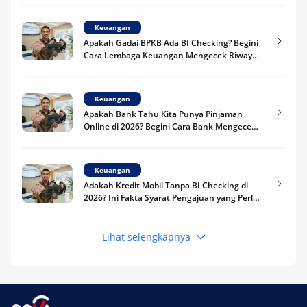
Keuangan
Apakah Gadai BPKB Ada BI Checking? Begini
Cara Lembaga Keuangan Mengecek Riwayat
Kredit Kamu di 2026
Keuangan
Apakah Bank Tahu Kita Punya Pinjaman
Online di 2026? Begini Cara Bank Mengecek
Riwayat Pinjaman Kamu
Keuangan
Adakah Kredit Mobil Tanpa BI Checking di
2026? Ini Fakta Syarat Pengajuan yang Perlu
Kamu Tahu
Lihat selengkapnya
Keuangan
Pinjaman Apa Tanpa BI Checking di 2026? Ini
Pilihan Dana Cepat yang Tetap Aman dan
Terpercaya