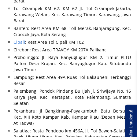
Barat
Tol Cikampek KM 62: KM 62 Jl. Tol Cikampek-Jakarta,
Karawang Wetan, Kec. Karawang Timur, Karawang, Jawa
Barat
Banten: Rest Area KM 68, Toll Merak, Banjaragung, Kec.
Cipocok Jaya, Kota Serang
Cipali
: Rest Area Tol Cipali KM 102
Cirebon: Rest Area TRAVOY KM 207A Palikanci
Probolinggo: Jl. Raya Banyuglugur KM 2, Timur PLTU
Paiton Desa Krajan, Kec. Banyuglugur Kab. Situbondo
Jawa Timur
Lampung: Rest Area 49A Ruas Tol Bakauheni-Terbanggi
Besar
Palembang: Pondok Pindang Bu Ijah Jl. Sriwijaya No. 16
Karya Jaya, Kec. Kertapati. Kota Palembang, Sumatra
Selatan
Pekanbaru: Jl Bangkinang-Payakumbuh Batu Bersurat
Saldo E-wallet Untukmu!
Kec. XIII Koto Kampar Kab. Kampar Riau (Depan Mesjid
At Taqwa)
Salatiga: Resta Pendopo km 456A, Jl. Tol Bawen-Salatiga,
Baok, Ujung-Ujung, Kec. Pabelan, Kabupaten Semarang,