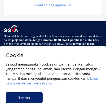
Lihat selengkapnya
Keuangan
Pinjaman Apa Tanpa BI Checking di 2026? Ini
Pilihan Dana Cepat yang Tetap Aman dan
Terpercaya
Keuangan
SEVA adalah platform digital dari Astra Financial yang menawarkan kemudahan
Telat Bayar Pinjol 2 Hari, Apakah Langsung
dalam
pinjaman dana dengan jaminan BPKB mobil
,
pembelian mobil baru
Masuk BI Checking? Simak Peraturan
dengan fitur Simulasi Kredit dan Instant Approval, serta
pembelian mobil
Terbarunya di 2026
bekas berkualitas
secara online
Cookie
Di SEVA #UrusanMobilSegampangItu
Tentang SEVA
Syarat & Ketentuan
Seva.id menggunakan cookies untuk memberikan situs
Pemberitahuan Privasi
Hubungi Kami
yang ramah pengguna, aman, dan efektif. Dengan mengklik
TERIMA dan melanjutkan penelusuran website, Anda
mengerti dan menyetujui penggunaan cookies kami.
Lihat
Kebijakan Privasi kami di sini.
Website ini dikelola oleh PT Cipta Sedaya Digital Indonesia (CSDI), organisasi
yang tersertifikasi ISO/IEC 27001:2022.
Terima
© 2023 Copyright SEVA