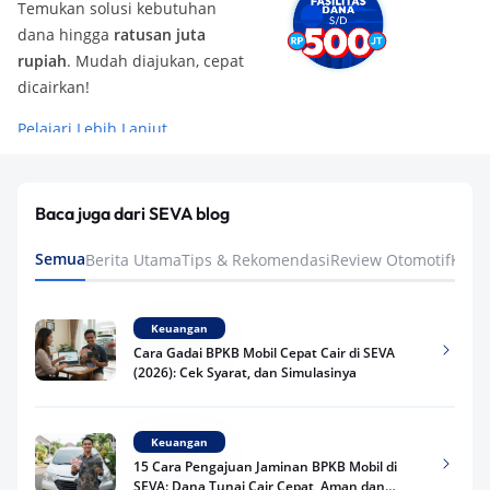
Temukan solusi kebutuhan
dana hingga
ratusan juta
rupiah
. Mudah diajukan, cepat
dicairkan!
Pelajari Lebih Lanjut
Baca juga dari SEVA blog
Semua
Berita Utama
Tips & Rekomendasi
Review Otomotif
Keua
Keuangan
Cara Gadai BPKB Mobil Cepat Cair di SEVA
(2026): Cek Syarat, dan Simulasinya
Keuangan
15 Cara Pengajuan Jaminan BPKB Mobil di
SEVA: Dana Tunai Cair Cepat, Aman dan