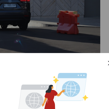
a Zenix bisa sangat irit adalah karena penggunaan
ungkapkan langsung oleh Anton Jimmi Suwandy selaku
Apa Saja Perbedaannya?