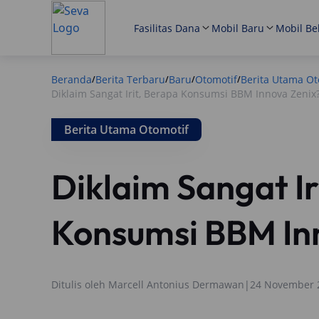
Fasilitas Dana
Mobil Baru
Mobil Be
Beranda
Berita Terbaru
Baru
Otomotif
Berita Utama Ot
/
/
/
/
Diklaim Sangat Irit, Berapa Konsumsi BBM Innova Zenix
Berita Utama Otomotif
Diklaim Sangat Ir
Konsumsi BBM In
Ditulis oleh
Marcell Antonius Dermawan
|
24 November 