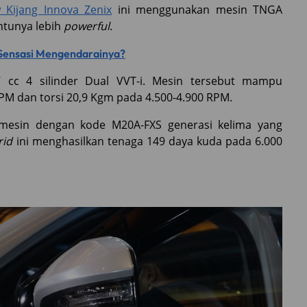
 Kijang Innova Zenix
ini menggunakan mesin TNGA
ntunya lebih
powerful
.
 Sensasi Mengendarainya?
7 cc 4 silinder Dual VVT-i. Mesin tersebut mampu
PM dan torsi 20,9 Kgm pada 4.500-4.900 RPM.
esin dengan kode M20A-FXS generasi kelima yang
rid
ini menghasilkan tenaga 149 daya kuda pada 6.000