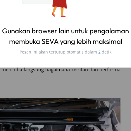
il lama itu kira-kira 1:14 untuk mesin yang baru ini
1,” ujar Anton dalam peluncuran Toyota All New Kijang
baru serta mesin
hybrid
pada mobil ini dipastikan lebih
ggunaan mesin baru, bobot mobil juga menjadi lebih
tentunya penggunaan bahan bakar juga akan ikut
a mencoba langsung bagaimana keiritan dan performa