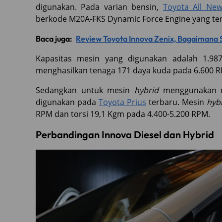
digunakan. Pada varian bensin,
Toyota All New
berkode M20A-FKS Dynamic Force Engine yang te
Baca juga:
Review Toyota Innova Zenix, Bagaimana
Kapasitas mesin yang digunakan adalah 1.98
menghasilkan tenaga 171 daya kuda pada 6.600 R
Sedangkan untuk mesin
hybrid
menggunakan m
digunakan pada
Toyota Prius
terbaru. Mesin
hyb
RPM dan torsi 19,1 Kgm pada 4.400-5.200 RPM.
Perbandingan Innova Diesel dan Hybrid