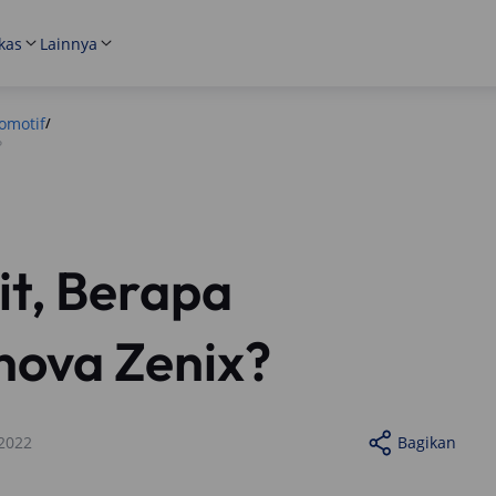
kas
Lainnya
omotif
/
?
it, Berapa
nova Zenix?
2022
Bagikan