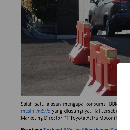
Salah satu alasan mengapa konsumsi BBM Innov
mesin
hybrid
yang diusungnya. Hal tersebut di
Marketing Director PT Toyota Astra Motor (TAM).
Baca juga:
Terdapat 3 Varian Kijang Innova Zenix, 