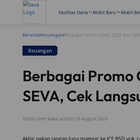
Fasilitas Dana
Mobil Baru
Mobil Be
Beranda
Keuangan
Berbagai Promo GIIAS 2023 dari SEV
/
/
Keuangan
Berbagai Promo G
SEVA, Cek Langsu
Ditulis oleh
Raka Lestari
|
10 August 2023
Akhir pekan jangan lupa mampir ke ICE BSD yuk, 