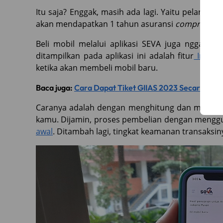
Itu saja? Enggak, masih ada lagi. Yaitu pelangg
akan mendapatkan 1 tahun asuransi
comprehens
Beli mobil melalui aplikasi SEVA juga nggak rib
ditampilkan pada aplikasi ini adalah fitur
Instan
ketika akan membeli mobil baru.
Baca juga:
Cara Dapat Tiket GIIAS 2023 Secara Gra
Caranya adalah dengan menghitung dan menga
kamu. Dijamin, proses pembelian dengan menggun
awal
. Ditambah lagi, tingkat keamanan transaksin