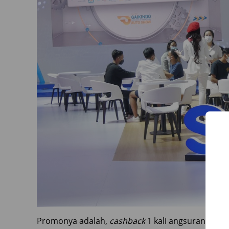
Promonya adalah,
cashback
1 kali angsuran deng