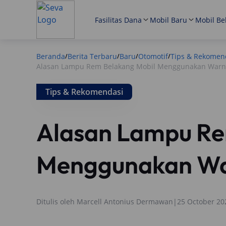
Fasilitas Dana
Mobil Baru
Mobil Be
Beranda
Berita Terbaru
Baru
Otomotif
Tips & Rekomen
/
/
/
/
Alasan Lampu Rem Belakang Mobil Menggunakan War
Tips & Rekomendasi
Alasan Lampu Re
Menggunakan Wa
Ditulis oleh
Marcell Antonius Dermawan
|
25 October 20