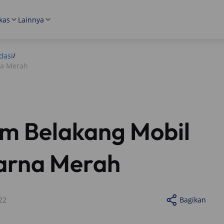
kas
Lainnya
dasi
/
na Merah
m Belakang Mobil
rna Merah
22
Bagikan