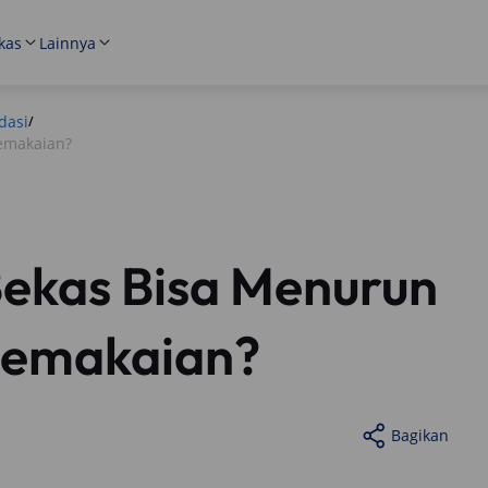
kas
Lainnya
dasi
/
emakaian?
Bekas Bisa Menurun
 Pemakaian?
Bagikan