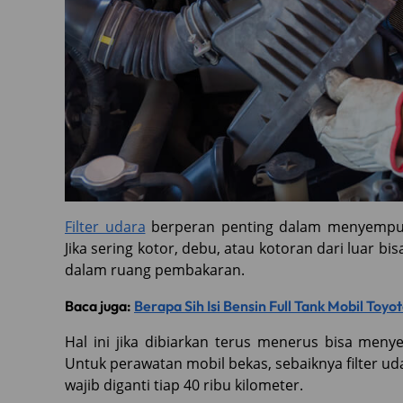
Filter udara
berperan penting dalam menyempu
Jika sering kotor, debu, atau kotoran dari luar
dalam ruang pembakaran.
Baca juga:
Berapa Sih Isi Bensin Full Tank Mobil Toyo
Hal ini jika dibiarkan terus menerus bisa men
Untuk perawatan mobil bekas, sebaiknya filter uda
wajib diganti tiap 40 ribu kilometer.