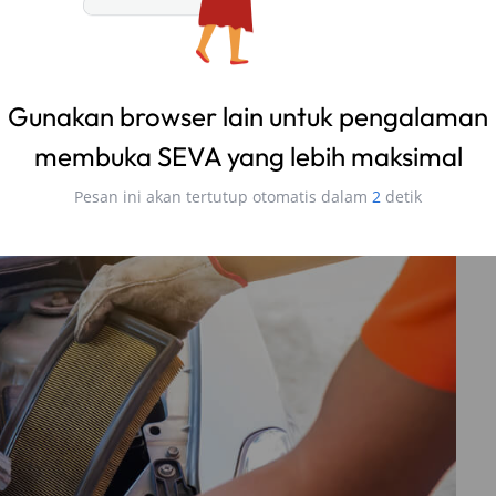
kibatkan oleh pembakaran yang tidak sempurna
stis. Efeknya adalah konsumsi bahan bakar menjadi
tik).