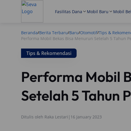
Fasilitas Dana
Mobil Baru
Mobil Be
Beranda
Berita Terbaru
Baru
Otomotif
Tips & Rekomen
/
/
/
/
Performa Mobil Bekas Bisa Menurun Setelah 5 Tahun P
Tips & Rekomendasi
Performa Mobil 
Setelah 5 Tahun
Ditulis oleh
Raka Lestari
|
16 January 2023