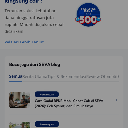
langsung cair?
Temukan solusi kebutuhan
dana hingga
ratusan juta
rupiah
. Mudah diajukan, cepat
dicairkan!
Pelajari Lebih Lanjut
Baca juga dari SEVA blog
Semua
Berita Utama
Tips & Rekomendasi
Review Otomotif
Keua
Keuangan
Cara Gadai BPKB Mobil Cepat Cair di SEVA
(2026): Cek Syarat, dan Simulasinya
Keuangan