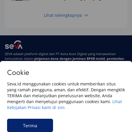
Kamu Tahu
Lihat selengkapnya
Keuangan
Pinjaman Apa Tanpa BI Checking di 2026? Ini
Pilihan Dana Cepat yang Tetap Aman dan
Terpercaya
Keuangan
SEVA adalah platform digital dari PT Astra Auto Digital yang menawarkan
Telat Bayar Pinjol 2 Hari, Apakah Langsung
kemudahan dalam
pinjaman dana dengan jaminan BPKB mobil
,
pembelian
Masuk BI Checking? Simak Peraturan
mobil baru
, dan
pembelian mobil bekas berkualitas.
Terbarunya di 2026
Cookie
Di SEVA, BPKB mobilmu #BisaJadiDuit
Tentang SEVA
Syarat & Ketentuan
Seva.id menggunakan cookies untuk memberikan situs
Pemberitahuan Privasi
Hubungi Kami
yang ramah pengguna, aman, dan efektif. Dengan mengklik
TERIMA dan melanjutkan penelusuran website, Anda
mengerti dan menyetujui penggunaan cookies kami.
Lihat
Kebijakan Privasi kami di sini.
Website ini dikelola oleh PT Cipta Sedaya Digital Indonesia (CSDI), organisasi
yang tersertifikasi ISO/IEC 27001:2022.
Terima
© 2023 Copyright SEVA