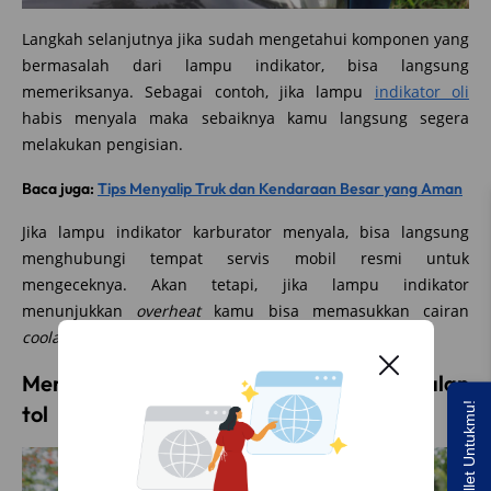
Langkah selanjutnya jika sudah mengetahui komponen yang
bermasalah dari lampu indikator, bisa langsung
memeriksanya. Sebagai contoh, jika lampu
indikator oli
habis menyala maka sebaiknya kamu langsung segera
melakukan pengisian.
Baca juga:
Tips Menyalip Truk dan Kendaraan Besar yang Aman
Jika lampu indikator karburator menyala, bisa langsung
menghubungi tempat servis mobil resmi untuk
mengeceknya. Akan tetapi, jika lampu indikator
menunjukkan
overheat
kamu bisa memasukkan cairan
coolant
untuk menurunkan suhu mesin.
Menghubungi Jasa Marga jika mogok di jalan
Saldo E-wallet Untukmu!
tol