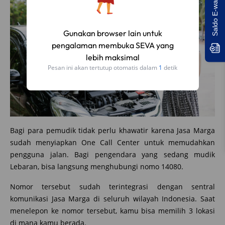
Bagi para pemudik tidak perlu khawatir karena Jasa Marga
sudah menyiapkan One Call Center untuk memudahkan
pengguna jalan. Bagi pengendara yang sedang mudik
Lebaran, bisa langsung menghubungi nomo 14080.
Nomor tersebut sudah terintegrasi dengan sentral
komunikasi Jasa Marga di seluruh wilayah Indonesia. Saat
menelepon ke nomor tersebut, kamu bisa memilih 3 lokasi
di mana kamu berada.