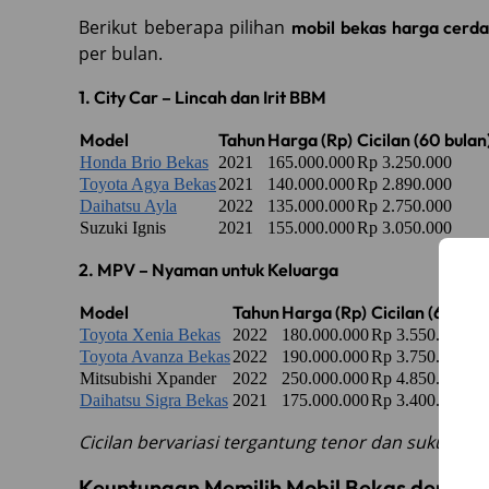
Berikut beberapa pilihan
mobil bekas harga cerda
per bulan.
1. City Car – Lincah dan Irit BBM
Model
Tahun
Harga (Rp)
Cicilan (60 bulan
Honda Brio Bekas
2021
165.000.000
Rp 3.250.000
Toyota Agya Bekas
2021
140.000.000
Rp 2.890.000
Daihatsu Ayla
2022
135.000.000
Rp 2.750.000
Suzuki Ignis
2021
155.000.000
Rp 3.050.000
2. MPV – Nyaman untuk Keluarga
Model
Tahun
Harga (Rp)
Cicilan (60 bul
Toyota Xenia Bekas
2022
180.000.000
Rp 3.550.000
Toyota Avanza Bekas
2022
190.000.000
Rp 3.750.000
Mitsubishi Xpander
2022
250.000.000
Rp 4.850.000
Daihatsu Sigra Bekas
2021
175.000.000
Rp 3.400.000
Cicilan bervariasi tergantung tenor dan suku bun
Keuntungan Memilih Mobil Bekas dengan 