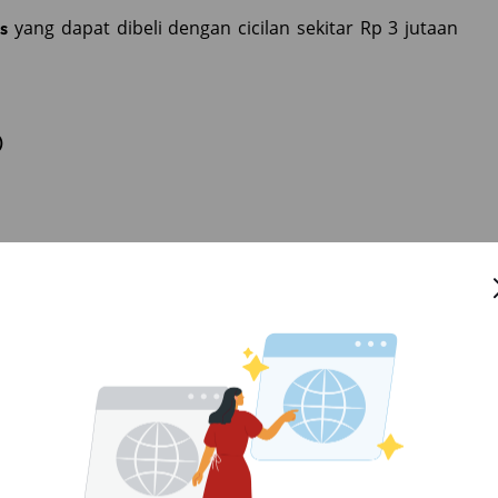
yang dapat dibeli dengan cicilan sekitar Rp 3 jutaan
s
)
an)
ga yang berlaku.
Cicilan 3 Jutaan