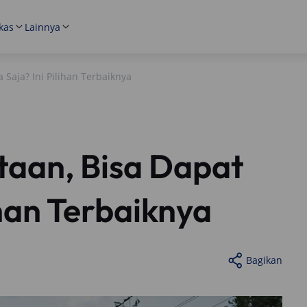
kas
Lainnya
a Saja? Ini Pilihan Terbaiknya
utaan, Bisa Dapat
ihan Terbaiknya
Bagikan