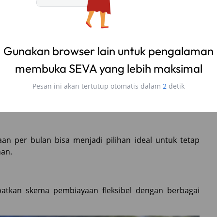
 mendapatkan city car, MPV, hingga SUV bekas dengan
rah dibandingkan mobil baru, sehingga Anda bisa
ebih hemat.
aan per bulan bisa menjadi pilihan ideal untuk tetap
an.
patkan skema pembiayaan fleksibel dengan berbagai