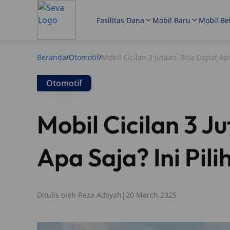
Fasilitas Dana
Mobil Baru
Mobil Be
Beranda
Otomotif
Mobil Cicilan 3 Jutaan, Bisa Dapat Ap
/
/
Otomotif
Mobil Cicilan 3 J
Apa Saja? Ini Pil
Ditulis oleh
Reza Adsyah
|
20 March 2025