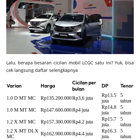
Lalu, berapa besaran cicilan mobil LCGC satu ini? Yuk, bisa
cek langsung daftar selengkapnya
Cicilan per
Varian
Harga
DP
Tenor
bulan
Rp13.5
5
1.0 D MT MC
Rp135.200.000
Rp3,6 juta
juta
tahun
Rp14.8
5
1.0 M MT MC
Rp147.600.000
Rp4 juta
juta
tahun
Rp15.7
5
1.2 X MT MC
Rp157.300.000
Rp4.2 juta
juta
tahun
1.2 X MT DLX
Rp16.3
5
Rp162.900.000
Rp4.4 juta
MC
juta
tahun