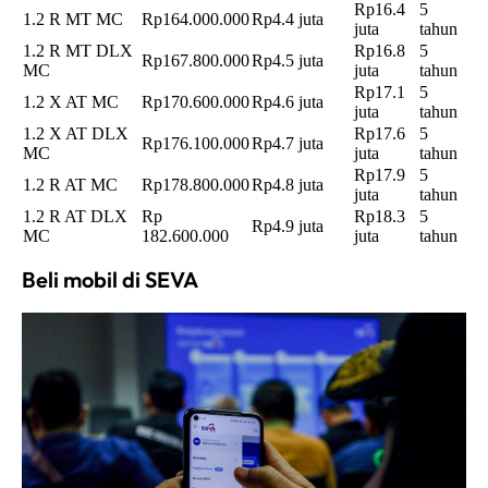
Rp16.4
5
1.2 R MT MC
Rp164.000.000
Rp4.4 juta
juta
tahun
1.2 R MT DLX
Rp16.8
5
Rp167.800.000
Rp4.5 juta
MC
juta
tahun
Rp17.1
5
1.2 X AT MC
Rp170.600.000
Rp4.6 juta
juta
tahun
1.2 X AT DLX
Rp17.6
5
Rp176.100.000
Rp4.7 juta
MC
juta
tahun
Rp17.9
5
1.2 R AT MC
Rp178.800.000
Rp4.8 juta
juta
tahun
1.2 R AT DLX
Rp
Rp18.3
5
Rp4.9 juta
MC
182.600.000
juta
tahun
Beli mobil di SEVA