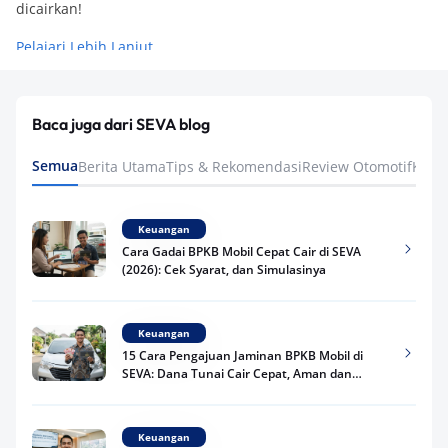
dicairkan!
Pelajari Lebih Lanjut
Baca juga dari SEVA blog
Semua
Berita Utama
Tips & Rekomendasi
Review Otomotif
Keua
Keuangan
Cara Gadai BPKB Mobil Cepat Cair di SEVA
(2026): Cek Syarat, dan Simulasinya
Keuangan
15 Cara Pengajuan Jaminan BPKB Mobil di
SEVA: Dana Tunai Cair Cepat, Aman dan
Praktis
Keuangan