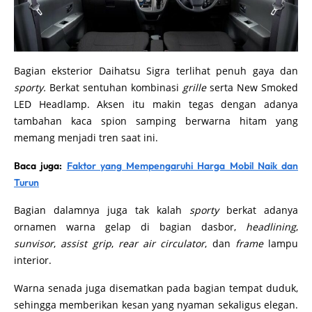
Bagian eksterior Daihatsu Sigra terlihat penuh gaya dan
sporty.
Berkat sentuhan kombinasi
grille
serta New Smoked
LED Headlamp. Aksen itu makin tegas dengan adanya
tambahan kaca spion samping berwarna hitam yang
memang menjadi tren saat ini.
Baca juga:
Faktor yang Mempengaruhi Harga Mobil Naik dan
Turun
Bagian dalamnya juga tak kalah
sporty
berkat adanya
ornamen warna gelap di bagian dasbor,
headlining
,
sunvisor
,
assist grip
,
rear air circulator
, dan
frame
lampu
interior.
Warna senada juga disematkan pada bagian tempat duduk,
sehingga memberikan kesan yang nyaman sekaligus elegan.