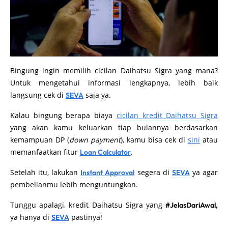
Bingung ingin memilih cicilan Daihatsu Sigra yang mana?
Untuk mengetahui informasi lengkapnya, lebih baik
langsung cek di
saja ya.
SEVA
Kalau bingung berapa biaya
cicilan kredit Daihatsu Sigra
yang akan kamu keluarkan tiap bulannya berdasarkan
kemampuan DP (
down payment
), kamu bisa cek di
sini
atau
memanfaatkan fitur
.
Loan Calculator
Setelah itu, lakukan
segera di
ya agar
Instant Approval
SEVA
pembelianmu lebih menguntungkan.
Tunggu apalagi, kredit Daihatsu Sigra yang
#JelasDariAwal,
ya hanya di
pastinya!
SEVA