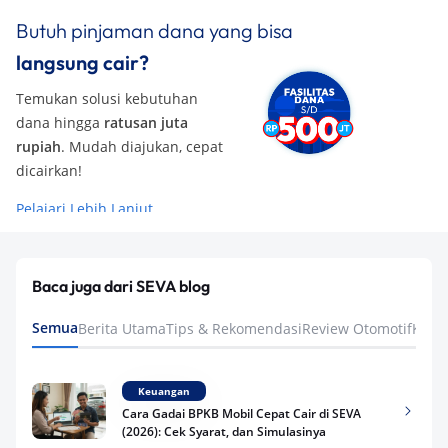
Butuh pinjaman dana yang bisa
langsung cair?
Temukan solusi kebutuhan
dana hingga
ratusan juta
rupiah
. Mudah diajukan, cepat
dicairkan!
Pelajari Lebih Lanjut
Baca juga dari SEVA blog
Semua
Berita Utama
Tips & Rekomendasi
Review Otomotif
Keua
Keuangan
Cara Gadai BPKB Mobil Cepat Cair di SEVA
(2026): Cek Syarat, dan Simulasinya