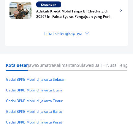
Keuangan
Adakah Kredit Mobil Tanpa BI Checking di
2026? Ini Fakta Syarat Pengajuan yang Perlu
Kamu Tahu
Lihat selengkapnya
Keuangan
Pinjaman Apa Tanpa BI Checking di 2026? Ini
Pilihan Dana Cepat yang Tetap Aman dan
Terpercaya
Kota Besar
Jawa
Sumatra
Kalimantan
Sulawesi
Bali – Nusa Tengga
Keuangan
Telat Bayar Pinjol 2 Hari, Apakah Langsung
Masuk BI Checking? Simak Peraturan
Gadai BPKB Mobil di Jakarta Selatan
Terbarunya di 2026
Gadai BPKB Mobil di Jakarta Utara
Gadai BPKB Mobil di Jakarta Timur
Gadai BPKB Mobil di Jakarta Barat
Gadai BPKB Mobil di Jakarta Pusat