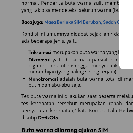
normal. Penderita buta warna sulit membedakan
yang tak bisa mendeteksi seluruh warna (buta war
Baca juga:
Masa Berlaku SIM Berubah, Sudah Cek Be
Kondisi ini umumnya didapat sejak lahir dan lebi
ada beberapa jenis, yaitu:
merupakan buta warna yang hanya me
Trikromasi
yaitu buta mata parsial di mana 
Dikromasi
pigmen kerucut sehingga menyebabkan keb
merah-hijau (yang paling sering terjadi).
adalah buta warna total di m
Monokromasi
putih dan abu-abu saja.
Tes buta warna ini dilakukan saat peserta melaku
tes kesehatan tersebut merupakan ranah dar
persyaratan kesehatan,” kata Kompol Lalu Hedwi
dikutip
.
DetikOto
Buta warna dilarang ajukan SIM