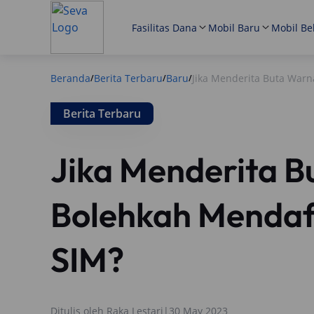
Fasilitas Dana
Mobil Baru
Mobil Be
Beranda
Berita Terbaru
Baru
Jika Menderita Buta War
/
/
/
Berita Terbaru
Jika Menderita 
Bolehkah Menda
SIM?
Ditulis oleh
Raka Lestari
|
30 May 2023