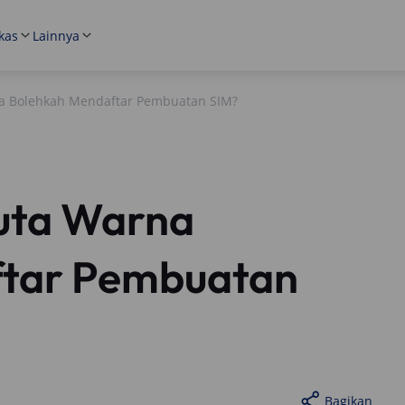
kas
Lainnya
na Bolehkah Mendaftar Pembuatan SIM?
Buta Warna
ftar Pembuatan
Bagikan