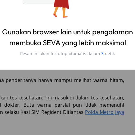
 warna tertentu (buta warna parsial) atau ada juga
na total).
lum?
Gunakan browser lain untuk pengalaman
h sering terjadi pada pria daripada wanita Buta warna
membuka SEVA yang lebih maksimal
lihat tiga warna: merah, biru, dan hijau.
Pesan ini akan tertutup otomatis dalam
2
detik
mata hanya mengandung dua (bukan tiga) jenis foto
ingungan pada warna tertentu. Seperti buta mata
ana penderitanya hanya mampu melihat warna hitam,
kan tes kesehatan. “Ini masuk di dalam tes kesehatan,
i dokter. Buta warna parsial pun tidak memenuhi
n selaku Kasi SIM Regident Ditlantas
Polda Metro Jaya