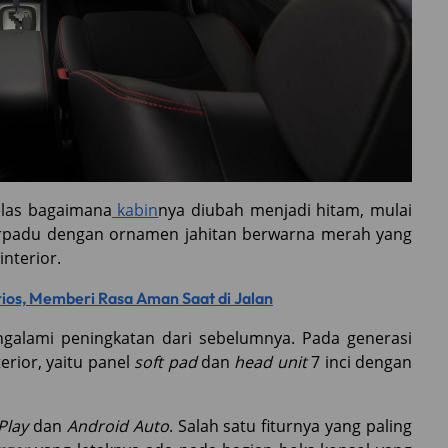
elas bagaimana
kabin
nya diubah menjadi hitam, mulai
rpadu dengan ornamen jahitan berwarna merah yang
interior.
ios, Memberi Rasa Aman Saat di Jalan
engalami peningkatan dari sebelumnya. Pada generasi
erior, yaitu panel
soft pad
dan
head unit
7 inci dengan
Play
dan
Android Auto
. Salah satu fiturnya yang paling