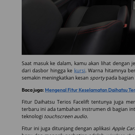
Saat masuk ke dalam, kamu akan lihat dengan j
dari dasbor hingga ke
kursi
. Warna hitamnya be
semakin meningkatkan kesan
sporty
pada bagian 
Baca juga:
Mengenal Fitur Keselamatan Daihatsu Ter
Fitur Daihatsu Terios Facelift tentunya juga m
terbaru ini ada tambahan instrumen di bagian int
teknologi
touchscreen audio.
Fitur ini juga ditunjang dengan aplikasi
Apple Car