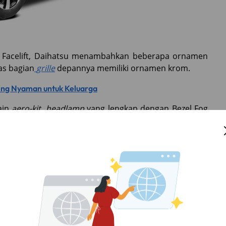
s Facelift, Daihatsu menambahkan beberapa ornamen
as bagian
grille
depannya memiliki ornamen krom.
ing Nyaman untuk Keluarga
ain
aero-kit
,
headlamp
yang lengkap dengan Bezel Fog
sain di bagian depan, eksterior bagian belakang juga
rnish dan
bumper
yang juga berdesain
aero-kit
dengan
ah dilengkapi dengan
side stone guard
dan
side body
guh dengan adanya pelek 16-17 inci –tiap varian punya