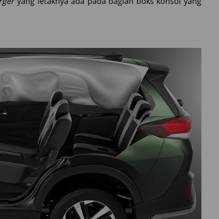
rger
yang letaknya ada pada bagian boks konsol yang