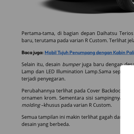
Pertama-tama, di bagian depan Daihatsu Terio
baru, terutama pada varian R Custom. Terlihat jel
Baca juga:
Mobil Tujuh Penumpang dengan Kabin Pal
Selain itu, desain
bumper
juga baru dengan des
Lamp dan LED Illumination Lamp.Sama seperti de
terjadi penyegaran.
Perubahannya terlihat pada Cover Backdoor Ga
ornamen krom. Sementara sisi sampingnya sud
molding
–khusus pada varian R Custom.
Semua tampilan ini makin terlihat gagah dan tang
desain yang berbeda.