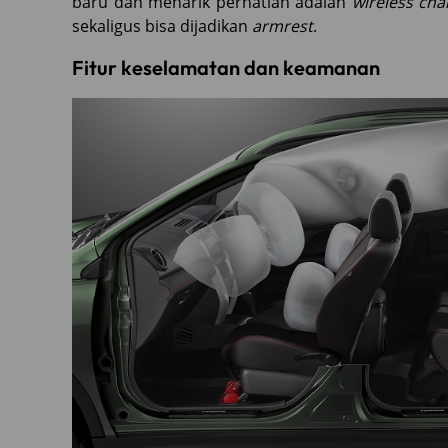
baru dan menarik perhatian adalah
wireless cha
sekaligus bisa dijadikan
armrest
.
Fitur keselamatan dan keamanan