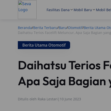
Fasilitas Dana
Mobil Baru
Mobil Be
Beranda
Berita Terbaru
Baru
Otomotif
Berita Utama Ot
/
/
/
/
Daihatsu Terios Facelift Meluncur, Apa Saja Bagian yan
Berita Utama Otomotif
Daihatsu Terios F
Apa Saja Bagian 
Ditulis oleh
Raka Lestari
|
10 June 2023