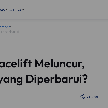
kas
Lainnya
omotif
/
g Diperbarui?
acelift Meluncur,
yang Diperbarui?
Bagikan