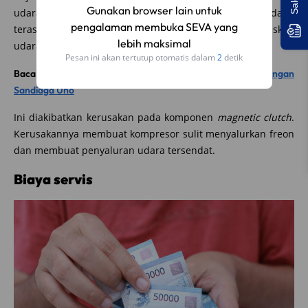
Gunakan browser lain untuk
udara pada AC yang tidak stabil. Hembusan terkadang
pengalaman membuka SEVA yang
terasa keras, lalu turun atau bahkan tidak menghembuskan
lebih maksimal
udara sama sekali.
Pesan ini akan tertutup otomatis dalam
1
detik
Baca juga:
Sejarah Toyota Kijang Innova yang Penuh Kenangan
Sandiaga Uno
Ini diakibatkan kerusakan pada komponen
magnetic clutch
.
Kerusakannya membuat kompresor sulit menyalurkan freon
dan membuat penyaluran udara tersendat.
Biaya servis