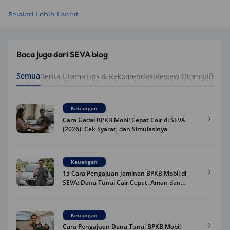
Pelajari Lebih Lanjut
Baca juga dari SEVA blog
Semua
Berita Utama
Tips & Rekomendasi
Review Otomotif
Keua
Keuangan
Cara Gadai BPKB Mobil Cepat Cair di SEVA
(2026): Cek Syarat, dan Simulasinya
Keuangan
15 Cara Pengajuan Jaminan BPKB Mobil di
SEVA: Dana Tunai Cair Cepat, Aman dan
Praktis
Keuangan
Cara Pengajuan Dana Tunai BPKB Mobil