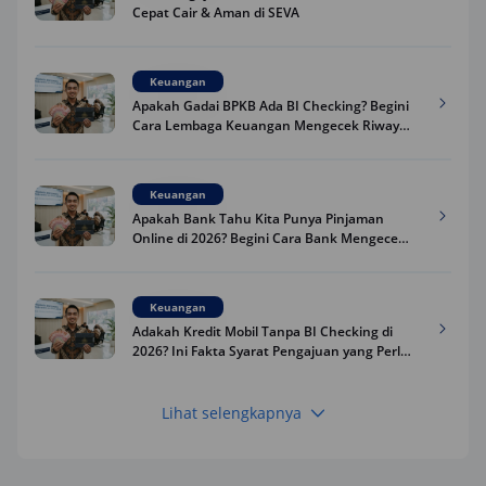
Cepat Cair & Aman di SEVA
Keuangan
Apakah Gadai BPKB Ada BI Checking? Begini
Cara Lembaga Keuangan Mengecek Riwayat
Kredit Kamu di 2026
Keuangan
Apakah Bank Tahu Kita Punya Pinjaman
Online di 2026? Begini Cara Bank Mengecek
Riwayat Pinjaman Kamu
Keuangan
Adakah Kredit Mobil Tanpa BI Checking di
2026? Ini Fakta Syarat Pengajuan yang Perlu
Kamu Tahu
Lihat selengkapnya
Keuangan
Pinjaman Apa Tanpa BI Checking di 2026? Ini
Pilihan Dana Cepat yang Tetap Aman dan
Terpercaya