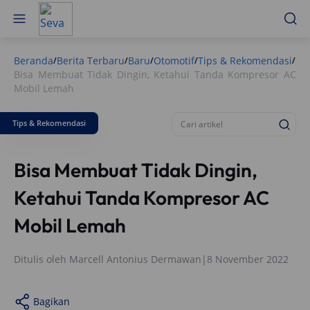
Beranda
Berita Terbaru
Baru
Otomotif
Tips & Rekomendasi
/
/
/
/
/
Bisa Membuat Tidak Dingin, Ketahui Tanda Kompresor AC
Mobil Lemah
Tips & Rekomendasi
Bisa Membuat Tidak Dingin,
Ketahui Tanda Kompresor AC
Mobil Lemah
Ditulis oleh
Marcell Antonius Dermawan
|
8 November 2022
Bagikan