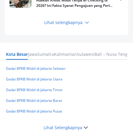
Adakah Kredit Mobil Tanpa BI Checking di
2026? Ini Fakta Syarat Pengajuan yang Perlu
Kamu Tahu
Lihat selengkapnya
Keuangan
Pinjaman Apa Tanpa BI Checking di 2026? Ini
Pilihan Dana Cepat yang Tetap Aman dan
Terpercaya
Kota Besar
Jawa
Sumatra
Kalimantan
Sulawesi
Bali – Nusa Tengga
Keuangan
Telat Bayar Pinjol 2 Hari, Apakah Langsung
Masuk BI Checking? Simak Peraturan
Gadai BPKB Mobil di Jakarta Selatan
Terbarunya di 2026
Gadai BPKB Mobil di Jakarta Utara
Gadai BPKB Mobil di Jakarta Timur
Gadai BPKB Mobil di Jakarta Barat
Gadai BPKB Mobil di Jakarta Pusat
Lihat Selengkapnya