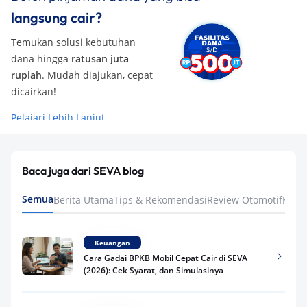
langsung cair?
Temukan solusi kebutuhan
dana hingga
ratusan juta
rupiah
. Mudah diajukan, cepat
dicairkan!
Pelajari Lebih Lanjut
Baca juga dari SEVA blog
Semua
Berita Utama
Tips & Rekomendasi
Review Otomotif
Keua
Keuangan
Cara Gadai BPKB Mobil Cepat Cair di SEVA
(2026): Cek Syarat, dan Simulasinya