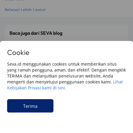
Pelajari Lebih Lanjut
Baca juga dari SEVA blog
Semua
Berita Utama
Tips & Rekomendasi
Review Otomotif
Keua
Cookie
Seva.id menggunakan cookies untuk memberikan situs
Keuangan
yang ramah pengguna, aman, dan efektif. Dengan mengklik
Cara Gadai BPKB Mobil Cepat Cair di SEVA
TERIMA dan melanjutkan penelusuran website, Anda
(2026): Cek Syarat, dan Simulasinya
mengerti dan menyetujui penggunaan cookies kami.
Lihat
Kebijakan Privasi kami di sini.
Keuangan
15 Cara Pengajuan Jaminan BPKB Mobil di
Terima
SEVA: Dana Tunai Cair Cepat, Aman dan
Praktis
Keuangan
Cara Pengajuan Dana Tunai BPKB Mobil