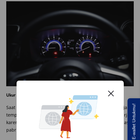
Ukur toleransi jarak tempuh
Saldo E-wallet Untukmu!
Saat membeli mobil baru, seharusnya memang jarak
tempuh mobil 0 kilometer tetapi hal itu mungkin sulit terjadi
karena biasanya ada proses pengetesan dan keluar masuk
pabrik.