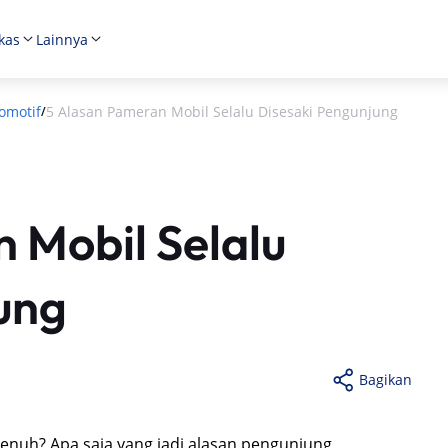
kas
Lainnya
omotif
5 Alasan Pameran Mobil Selalu Disesaki Pengunjung
/
 Mobil Selalu
ung
Bagikan
penuh? Apa saja yang jadi alasan pengunjung