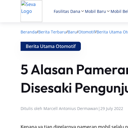
Fasilitas Dana
Mobil Baru
Mobil Be
Beranda
Berita Terbaru
Baru
Otomotif
Berita Utama Ot
/
/
/
/
Berita Utama Otomotif
5 Alasan Pameran
Disesaki Pengunj
Ditulis oleh
Marcell Antonius Dermawan
|
29 July 2022
Kenapa ya tiap digelarnya pameran mobil selalu 