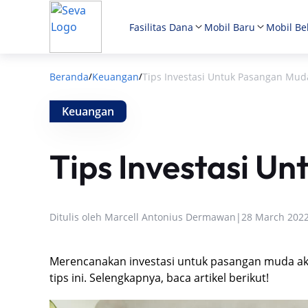
Fasilitas Dana
Mobil Baru
Mobil Be
Beranda
Keuangan
Tips Investasi Untuk Pasangan Mud
/
/
Keuangan
Tips Investasi U
Ditulis oleh
Marcell Antonius Dermawan
|
28 March 202
Merencanakan investasi untuk pasangan muda ak
tips ini. Selengkapnya, baca artikel berikut!