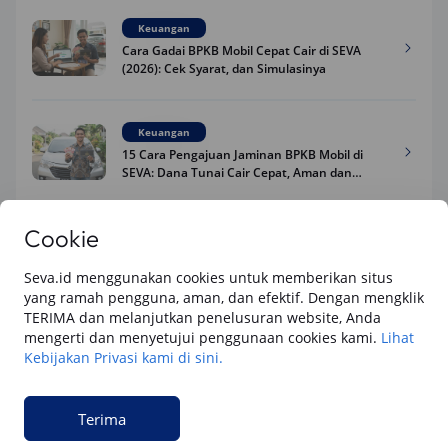
Keuangan
Cara Gadai BPKB Mobil Cepat Cair di SEVA
(2026): Cek Syarat, dan Simulasinya
Keuangan
15 Cara Pengajuan Jaminan BPKB Mobil di
SEVA: Dana Tunai Cair Cepat, Aman dan
Praktis
Cookie
Keuangan
Cara Pengajuan Dana Tunai BPKB Mobil
Cepat Cair & Aman di SEVA
Seva.id menggunakan cookies untuk memberikan situs
yang ramah pengguna, aman, dan efektif. Dengan mengklik
TERIMA dan melanjutkan penelusuran website, Anda
mengerti dan menyetujui penggunaan cookies kami.
Lihat
Keuangan
Kebijakan Privasi kami di sini.
Apakah Gadai BPKB Ada BI Checking? Begini
Cara Lembaga Keuangan Mengecek Riwayat
Kredit Kamu di 2026
Terima
Keuangan