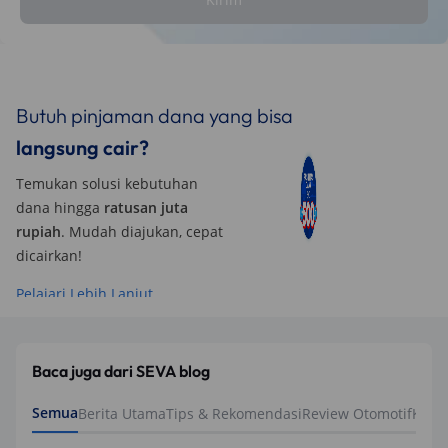
Butuh pinjaman dana yang bisa
langsung cair?
Temukan solusi kebutuhan
dana hingga
ratusan juta
rupiah
. Mudah diajukan, cepat
dicairkan!
Pelajari Lebih Lanjut
Baca juga dari SEVA blog
Semua
Berita Utama
Tips & Rekomendasi
Review Otomotif
Keua