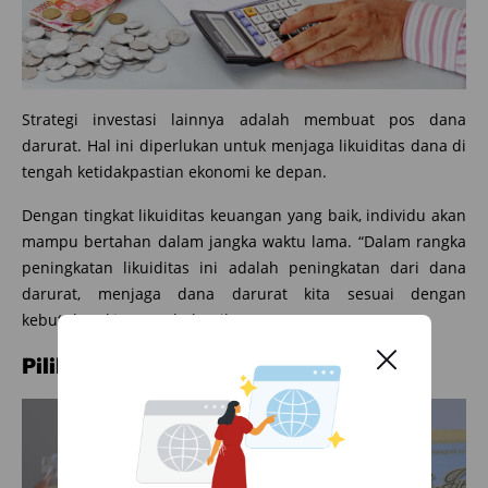
Strategi investasi lainnya adalah membuat pos dana
darurat. Hal ini diperlukan untuk menjaga likuiditas dana di
tengah ketidakpastian ekonomi ke depan.
Dengan tingkat likuiditas keuangan yang baik, individu akan
mampu bertahan dalam jangka waktu lama. “Dalam rangka
peningkatan likuiditas ini adalah peningkatan dari dana
darurat, menjaga dana darurat kita sesuai dengan
kebutuhan kita,” tambah Mike.
Pilih investasi tepat