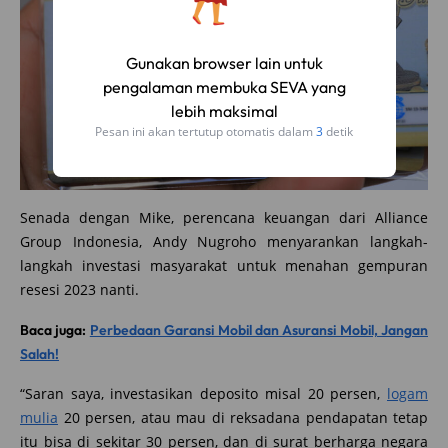
Gunakan browser lain untuk
pengalaman membuka SEVA yang
lebih maksimal
Pesan ini akan tertutup otomatis dalam
2
detik
Senada dengan Mike, perencana keuangan dari Alliance
Group Indonesia, Andy Nugroho menyarankan langkah-
langkah investasi masyarakat untuk menahan gempuran
resesi 2023 nanti.
Baca juga:
Perbedaan Garansi Mobil dan Asuransi Mobil, Jangan
Salah!
“Saran saya, investasikan deposito misal 20 persen,
logam
mulia
20 persen, atau mau di reksadana pendapatan tetap
itu bisa di sekitar 30 persen, dan di surat berharga negara