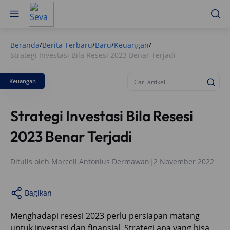
Beranda
Berita Terbaru
Baru
Keuangan
/
/
/
/
Strategi Investasi Bila Resesi 2023 Benar Terjadi
Keuangan
Strategi Investasi Bila Resesi
2023 Benar Terjadi
Ditulis oleh
Marcell Antonius Dermawan
|
2 November 2022
Bagikan
Menghadapi resesi 2023 perlu persiapan matang
untuk investasi dan finansial. Strategi apa yang bisa