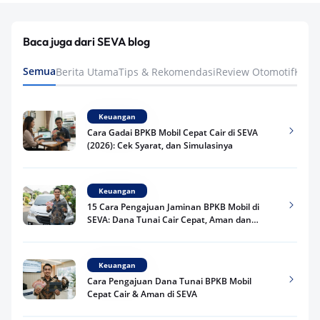
Baca juga dari SEVA blog
Semua
Berita Utama
Tips & Rekomendasi
Review Otomotif
Keua
Keuangan
Cara Gadai BPKB Mobil Cepat Cair di SEVA
(2026): Cek Syarat, dan Simulasinya
Keuangan
15 Cara Pengajuan Jaminan BPKB Mobil di
SEVA: Dana Tunai Cair Cepat, Aman dan
Praktis
Keuangan
Cara Pengajuan Dana Tunai BPKB Mobil
Cepat Cair & Aman di SEVA