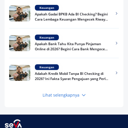
Keuangan
Apakah Gadai BPKB Ada BI Checking? Begini
Cara Lembaga Keuangan Mengecek Riwayat
Kredit Kamu di 2026
Keuangan
Apakah Bank Tahu Kita Punya Pinjaman
Online di 2026? Begini Cara Bank Mengecek
Riwayat Pinjaman Kamu
Keuangan
Adakah Kredit Mobil Tanpa BI Checking di
2026? Ini Fakta Syarat Pengajuan yang Perlu
Kamu Tahu
Lihat selengkapnya
Keuangan
Pinjaman Apa Tanpa BI Checking di 2026? Ini
Pilihan Dana Cepat yang Tetap Aman dan
Terpercaya
Keuangan