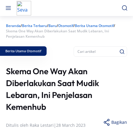
Beranda
Berita Terbaru
Baru
Otomotif
/
/
/
/
Berita Utama Otomotif
/
Skema One Way Akan Diberlakukan Saat Mudik Lebaran, Ini
Penjelasan Kemenhub
Berita Utama Otomotif
Skema One Way Akan
Diberlakukan Saat Mudik
Lebaran, Ini Penjelasan
Kemenhub
Bagikan
Ditulis oleh
Raka Lestari
|
28 March 2023