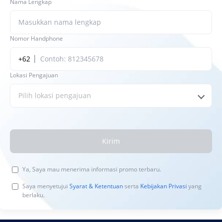
Nama Lengkap
Nomor Handphone
+62
Lokasi Pengajuan
Pilih lokasi pengajuan
Kirim
Ya, Saya mau menerima informasi promo terbaru.
Saya menyetujui
Syarat & Ketentuan
serta
Kebijakan Privasi
yang
berlaku.