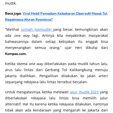
bisa menjadi salah satu solusi untuk memperlancar arus
mudik.
Baca juga:
Viral Mobil Pemadam Kebakaran Dipersulit Masuk Tol,
Bagaimana Aturan Resminya?
“Melihat
jumlah (pemudik)
yang besar, kemungkinan akan
ada
one way
lagi. Artinya kita meyakinkan masyarakat
bahwasannya dalam setiap kebijakan itu enggak bisa
menyenangkan semua orang,” ujar Heri dikutip dari
Kompas.com.
Ketika skema
one way
diberlakukan pada mudik tahun lalu,
arus lalu lintas dari Gerbang Tol Kalikangkung menuju
Jakarta dialihkan. Pengalihan dilakukan ke jalan arteri
sepanjang rekayasa lalu lintas tersebut berjalan.
Untuk mengatasinya, ketika melewati
jalur mudik 2023
yang
diberlakukan rekayasa lalu lintas bisa memilih jalur
alternatif. Hal itu karena ketika rekayasa dilakukan, nantinya