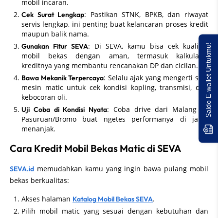
mobil incaran.
: Pastikan STNK, BPKB, dan riwayat
Cek Surat Lengkap
servis lengkap, ini penting buat kelancaran proses kredit
maupun balik nama.
: Di SEVA, kamu bisa cek kualitas
Gunakan Fitur SEVA
Saldo E-wallet Untukmu!
mobil bekas dengan aman, termasuk kalkulator
kreditnya yang membantu rencanakan DP dan cicilan.
: Selalu ajak yang mengerti soal
Bawa Mekanik Terpercaya
mesin matic untuk cek kondisi kopling, transmisi, dan
kebocoran oli.
: Coba drive dari Malang ke
Uji Coba di Kondisi Nyata
Pasuruan/Bromo buat ngetes performanya di jalan
menanjak.
Cara Kredit Mobil Bekas Matic di SEVA
memudahkan kamu yang ingin bawa pulang mobil
SEVA.id
bekas berkualitas:
Akses halaman
.
Katalog Mobil Bekas SEVA
Pilih mobil matic yang sesuai dengan kebutuhan dan