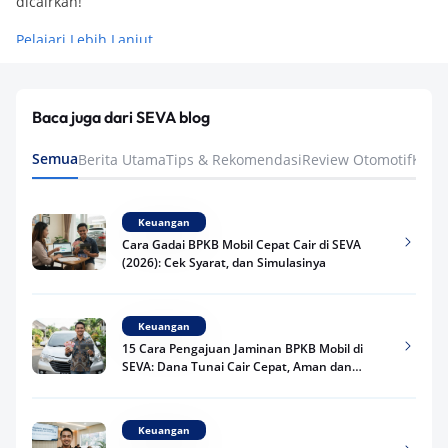
dicairkan!
Pelajari Lebih Lanjut
Baca juga dari SEVA blog
Semua
Berita Utama
Tips & Rekomendasi
Review Otomotif
Keua
Keuangan
Cara Gadai BPKB Mobil Cepat Cair di SEVA
(2026): Cek Syarat, dan Simulasinya
Keuangan
15 Cara Pengajuan Jaminan BPKB Mobil di
SEVA: Dana Tunai Cair Cepat, Aman dan
Praktis
Keuangan