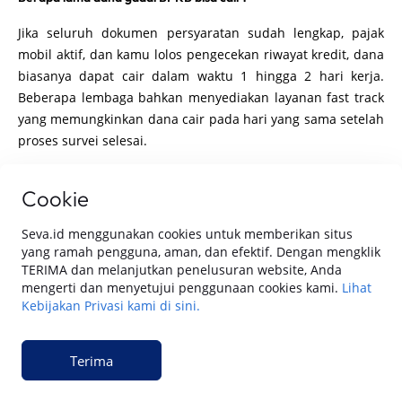
Jika seluruh dokumen persyaratan sudah lengkap, pajak
mobil aktif, dan kamu lolos pengecekan riwayat kredit, dana
biasanya dapat cair dalam waktu 1 hingga 2 hari kerja.
Beberapa lembaga bahkan menyediakan layanan fast track
yang memungkinkan dana cair pada hari yang sama setelah
proses survei selesai.
Bagikan
Cookie
Seva.id menggunakan cookies untuk memberikan situs
yang ramah pengguna, aman, dan efektif. Dengan mengklik
Butuh Mobil atau Layanan Surat Kendaraan?
TERIMA dan melanjutkan penelusuran website, Anda
mengerti dan menyetujui penggunaan cookies kami.
Lihat
Kami siap membantumu dalam pembelian mobil baru atau bekas,
Kebijakan Privasi kami di sini.
fasilitas dana dengan jaminan BPKB, serta layanan surat kendaraan.
Kami akan menghubungimu dalam 1x24 jam.
Terima
Nama Lengkap