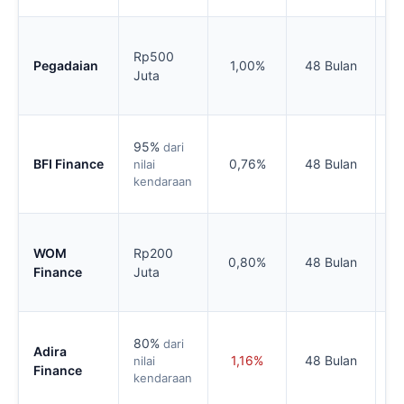
3 
Rp500
Ke
Pegadaian
1,00%
48 Bulan
Juta
se
pe
1 
95%
dari
Ke
BFI Finance
0,76%
48 Bulan
nilai
se
kendaraan
pe
1 
WOM
Rp200
Ke
0,80%
48 Bulan
Finance
Juta
se
pe
1 
80%
dari
Adira
Ke
1,16%
48 Bulan
nilai
Finance
se
kendaraan
pe