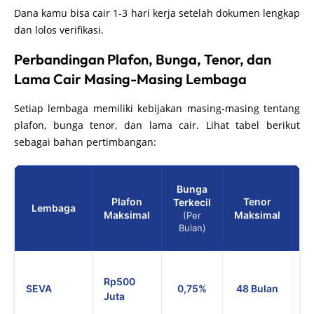
Dana kamu bisa cair 1-3 hari kerja setelah dokumen lengkap
dan lolos verifikasi.
Perbandingan Plafon, Bunga, Tenor, dan
Lama Cair Masing-Masing Lembaga
Setiap lembaga memiliki kebijakan masing-masing tentang
plafon, bunga tenor, dan lama cair. Lihat tabel berikut
sebagai bahan pertimbangan:
Bunga
P
Plafon
Tenor
Terkecil
Lembaga
(
Maksimal
Maksimal
(Per
L
Bulan)
1 
Rp500
Ke
SEVA
0,75%
48 Bulan
Juta
se
pe