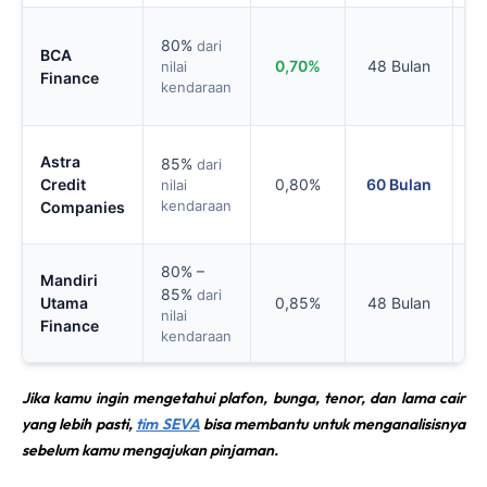
2 
80%
dari
BCA
Ke
0,70%
48 Bulan
nilai
Finance
se
kendaraan
pe
1 
Astra
85%
dari
Ke
Credit
0,80%
60 Bulan
nilai
se
kendaraan
Companies
pe
2 
80% –
Mandiri
Ke
85%
dari
Utama
0,85%
48 Bulan
nilai
se
Finance
kendaraan
pe
Jika kamu ingin mengetahui plafon, bunga, tenor, dan lama cair
yang lebih pasti,
tim SEVA
bisa membantu untuk menganalisisnya
sebelum kamu mengajukan pinjaman.