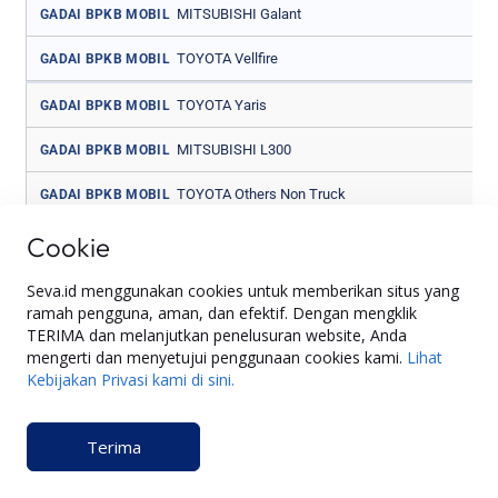
MITSUBISHI Galant
GADAI BPKB MOBIL
TOYOTA Vellfire
GADAI BPKB MOBIL
TOYOTA Yaris
GADAI BPKB MOBIL
MITSUBISHI L300
GADAI BPKB MOBIL
TOYOTA Others Non Truck
GADAI BPKB MOBIL
Cookie
MITSUBISHI L300 PU
GADAI BPKB MOBIL
MASERATI ALL
GADAI BPKB MOBIL
Seva.id menggunakan cookies untuk memberikan situs yang
ramah pengguna, aman, dan efektif. Dengan mengklik
MAZDA 3
GADAI BPKB MOBIL
TERIMA dan melanjutkan penelusuran website, Anda
mengerti dan menyetujui penggunaan cookies kami.
Lihat
MITSUBISHI Lancer
GADAI BPKB MOBIL
Kebijakan Privasi kami di sini.
MAZDA Biante
GADAI BPKB MOBIL
Terima
MAZDA OTHERS
GADAI BPKB MOBIL