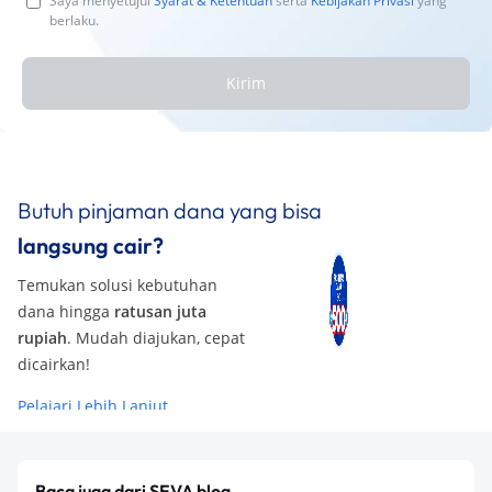
Saya menyetujui
Syarat & Ketentuan
serta
Kebijakan Privasi
yang
berlaku.
Kirim
Butuh pinjaman dana yang bisa
langsung cair?
Temukan solusi kebutuhan
dana hingga
ratusan juta
rupiah
. Mudah diajukan, cepat
dicairkan!
Pelajari Lebih Lanjut
Baca juga dari SEVA blog