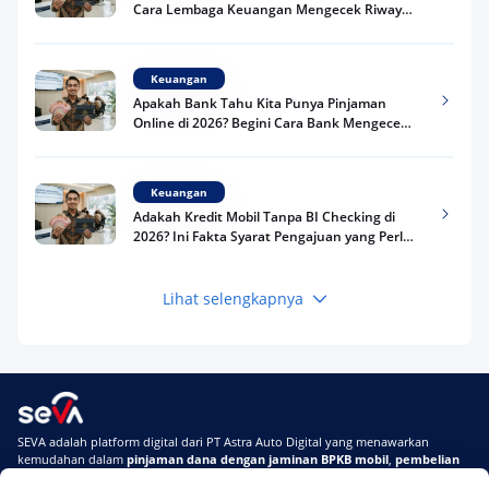
Cara Lembaga Keuangan Mengecek Riwayat
Kredit Kamu di 2026
Keuangan
Apakah Bank Tahu Kita Punya Pinjaman
Online di 2026? Begini Cara Bank Mengecek
Riwayat Pinjaman Kamu
Keuangan
Adakah Kredit Mobil Tanpa BI Checking di
2026? Ini Fakta Syarat Pengajuan yang Perlu
Kamu Tahu
Lihat selengkapnya
Keuangan
Pinjaman Apa Tanpa BI Checking di 2026? Ini
Pilihan Dana Cepat yang Tetap Aman dan
Terpercaya
Keuangan
SEVA adalah platform digital dari PT Astra Auto Digital yang menawarkan
Telat Bayar Pinjol 2 Hari, Apakah Langsung
kemudahan dalam
pinjaman dana dengan jaminan BPKB mobil
,
pembelian
Masuk BI Checking? Simak Peraturan
mobil baru
, dan
pembelian mobil bekas berkualitas.
Terbarunya di 2026