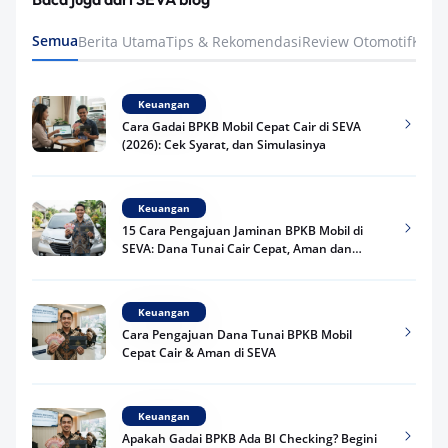
Semua
Berita Utama
Tips & Rekomendasi
Review Otomotif
Keua
Keuangan
Cara Gadai BPKB Mobil Cepat Cair di SEVA
(2026): Cek Syarat, dan Simulasinya
Keuangan
15 Cara Pengajuan Jaminan BPKB Mobil di
SEVA: Dana Tunai Cair Cepat, Aman dan
Praktis
Keuangan
Cara Pengajuan Dana Tunai BPKB Mobil
Cepat Cair & Aman di SEVA
Keuangan
Apakah Gadai BPKB Ada BI Checking? Begini