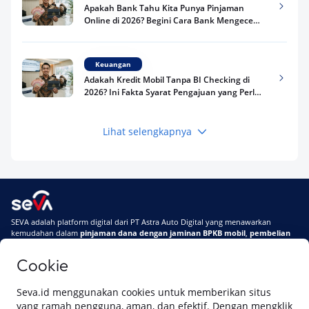
Apakah Bank Tahu Kita Punya Pinjaman
Online di 2026? Begini Cara Bank Mengecek
Riwayat Pinjaman Kamu
Keuangan
Adakah Kredit Mobil Tanpa BI Checking di
2026? Ini Fakta Syarat Pengajuan yang Perlu
Kamu Tahu
Lihat selengkapnya
Keuangan
Pinjaman Apa Tanpa BI Checking di 2026? Ini
Pilihan Dana Cepat yang Tetap Aman dan
Terpercaya
Keuangan
SEVA adalah platform digital dari PT Astra Auto Digital yang menawarkan
Telat Bayar Pinjol 2 Hari, Apakah Langsung
kemudahan dalam
pinjaman dana dengan jaminan BPKB mobil
,
pembelian
Masuk BI Checking? Simak Peraturan
mobil baru
, dan
pembelian mobil bekas berkualitas.
Terbarunya di 2026
Cookie
Di SEVA, BPKB mobilmu #BisaJadiDuit
Tentang SEVA
Syarat & Ketentuan
Seva.id menggunakan cookies untuk memberikan situs
Pemberitahuan Privasi
Hubungi Kami
yang ramah pengguna, aman, dan efektif. Dengan mengklik