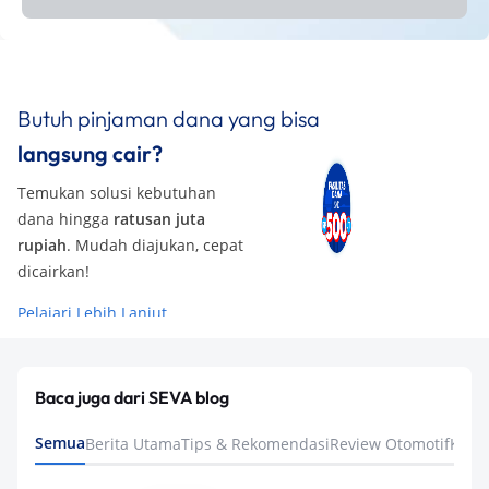
Butuh pinjaman dana yang bisa
langsung cair?
Temukan solusi kebutuhan
dana hingga
ratusan juta
rupiah
. Mudah diajukan, cepat
dicairkan!
Pelajari Lebih Lanjut
Baca juga dari SEVA blog
Semua
Berita Utama
Tips & Rekomendasi
Review Otomotif
Keua