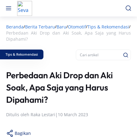
Beranda
Berita Terbaru
Baru
Otomotif
Tips & Rekomendasi
/
/
/
/
/
Perbedaan Aki Drop dan Aki Soak, Apa Saja yang Harus
Dipahami?
Tips & Rekomendasi
Perbedaan Aki Drop dan Aki
Soak, Apa Saja yang Harus
Dipahami?
Ditulis oleh
Raka Lestari
|
10 March 2023
Bagikan