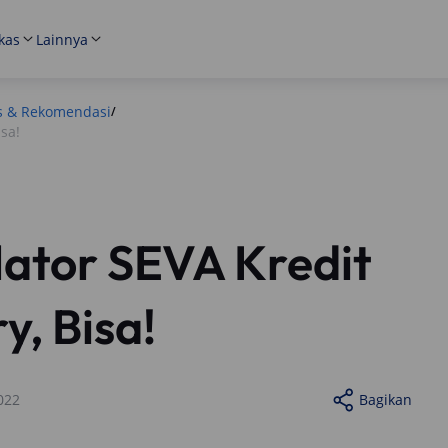
kas
Lainnya
s & Rekomendasi
/
sa!
lator SEVA Kredit
y, Bisa!
022
Bagikan