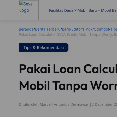
Fasilitas Dana
Mobil Baru
Mobil Be
Beranda
Berita Terbaru
Baru
Editor's Pick
Otomotif
Tip
/
/
/
/
/
Pakai Loan Calculator SEVA Kredit Mobil Tanpa Worry, Bi
Tips & Rekomendasi
Pakai Loan Calcu
Mobil Tanpa Worr
Ditulis oleh
Marcell Antonius Dermawan
|
2 December 2