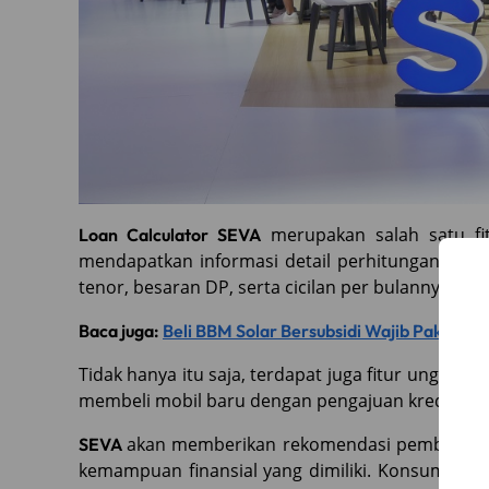
merupakan salah satu f
Loan Calculator SEVA
mendapatkan informasi detail perhitungan biaya
tenor, besaran DP, serta cicilan per bulannya.
Baca juga:
Beli BBM Solar Bersubsidi Wajib Pakai Q
Tidak hanya itu saja, terdapat juga fitur unggulan
membeli mobil baru dengan pengajuan kredit yang
akan memberikan rekomendasi pembiayaan 
SEVA
kemampuan finansial yang dimiliki. Konsumen j