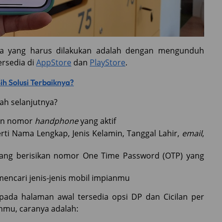
ma yang harus dilakukan adalah dengan mengunduh
rsedia di
AppStore
dan
PlayStore
.
ih Solusi Terbaiknya?
kah selanjutnya?
an nomor
handphone
yang aktif
erti Nama Lengkap, Jenis Kelamin, Tanggal Lahir,
email
,
 yang berisikan nomor One Time Password (OTP) yang
mencari jenis-jenis mobil impianmu
, pada halaman awal tersedia opsi DP dan Cicilan per
nanmu, caranya adalah: