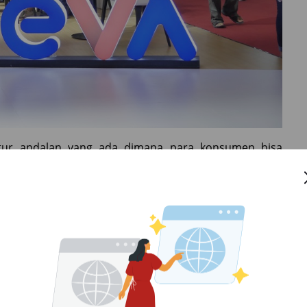
itur andalan yang ada dimana para konsumen bisa
 pembelian mobil baru secara detail mulai dari masa
R Code, Bagaimana Aturannya?
 lainnya yaitu
dimana konsumen dapat
Instant Approval
 lebih mudah dan tentunya proses yang jelas.
mobil baru yang bisa konsumen pilih sesuai dengan
uga dapat memilih masa tenor hingga 6 tahun dan DP