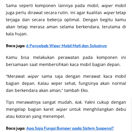
Sama seperti komponen lainnya pada mobil,
wiper
mobil
juga perlu dirawat secara rutin. Ini agar kualitas
wiper
tetap
terjaga dan secara bekerja optimal. Dengan begitu kamu
akan tetap merasa aman selama berkendara, terutama di
kala hujan.
Baca juga:
6 Penyebab Wiper Mobil Mati dan Solusinya
Kamu bisa melakukan perawatan pada komponen ini
bersamaan saat membersihkan kaca mobil bagian depan.
“Merawat
wiper
sama saja dengan merawat kaca mobil
bagian depan. Kalau wiper sehat, fungsinya akan normal
dan berkendara akan aman,” tambah Eko.
Tips merawatnya sangat mudah,
kok
. Yakni cukup dengan
mengelap bagian karet
wiper
untuk menghilangkan debu
atau kotoran yang menempel.
Baca juga:
Apa Saja Fungsi Bumper pada Sistem Suspensi?