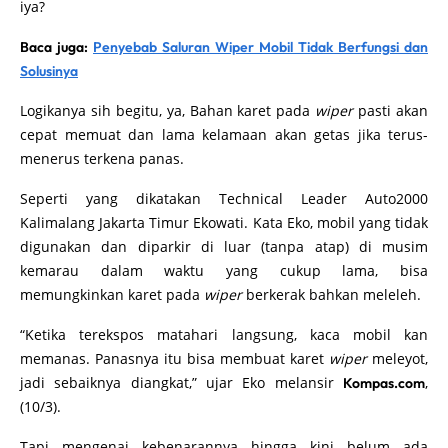
iya?
Baca juga:
Penyebab Saluran Wiper Mobil Tidak Berfungsi dan
Solusinya
Logikanya sih begitu, ya, Bahan karet pada
wiper
pasti akan
cepat memuat dan lama kelamaan akan getas jika terus-
menerus terkena panas.
Seperti yang dikatakan Technical Leader Auto2000
Kalimalang Jakarta Timur Ekowati. Kata Eko, mobil yang tidak
digunakan dan diparkir di luar (tanpa atap) di musim
kemarau dalam waktu yang cukup lama, bisa
memungkinkan karet pada
wiper
berkerak bahkan meleleh.
“Ketika terekspos matahari langsung, kaca mobil kan
memanas. Panasnya itu bisa membuat karet
wiper
meleyot,
jadi sebaiknya diangkat,” ujar Eko melansir
,
Kompas.com
(10/3).
Tapi mengenai kebenarannya hingga kini belum ada