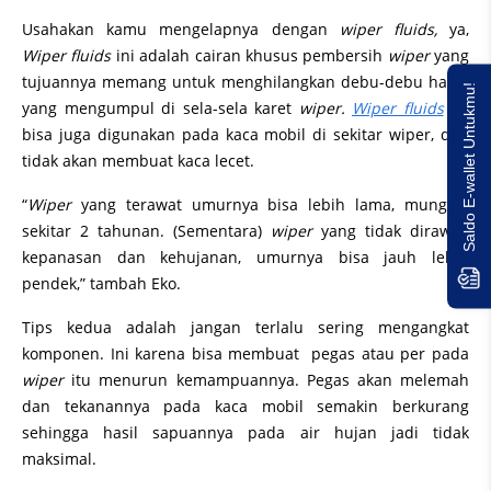
Usahakan kamu mengelapnya dengan
wiper fluids,
ya,
Wiper fluids
ini adalah cairan khusus pembersih
wiper
yang
tujuannya memang untuk menghilangkan debu-debu halus
Saldo E-wallet Untukmu!
yang mengumpul di sela-sela karet
wiper.
Wiper fluids
ini
bisa juga digunakan pada kaca mobil di sekitar wiper, dan
tidak akan membuat kaca lecet.
“
Wiper
yang terawat umurnya bisa lebih lama, mungkin
sekitar 2 tahunan. (Sementara)
wiper
yang tidak dirawat,
kepanasan dan kehujanan, umurnya bisa jauh lebih
pendek,” tambah Eko.
Tips kedua adalah jangan terlalu sering mengangkat
komponen. Ini karena bisa membuat pegas atau per pada
wiper
itu menurun kemampuannya. Pegas akan melemah
dan tekanannya pada kaca mobil semakin berkurang
sehingga hasil sapuannya pada air hujan jadi tidak
maksimal.