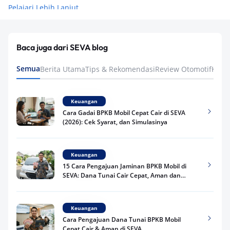
Pelajari Lebih Lanjut
Baca juga dari SEVA blog
Semua
Berita Utama
Tips & Rekomendasi
Review Otomotif
Keua
Keuangan
Cara Gadai BPKB Mobil Cepat Cair di SEVA
(2026): Cek Syarat, dan Simulasinya
Keuangan
15 Cara Pengajuan Jaminan BPKB Mobil di
SEVA: Dana Tunai Cair Cepat, Aman dan
Praktis
Keuangan
Cara Pengajuan Dana Tunai BPKB Mobil
Cepat Cair & Aman di SEVA