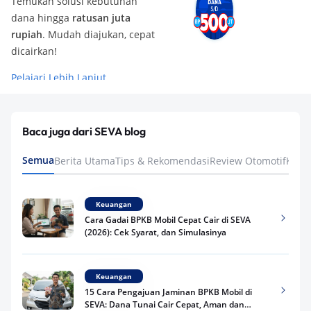
Temukan solusi kebutuhan
dana hingga
ratusan juta
rupiah
. Mudah diajukan, cepat
dicairkan!
Pelajari Lebih Lanjut
Baca juga dari SEVA blog
Semua
Berita Utama
Tips & Rekomendasi
Review Otomotif
Keua
Keuangan
Cara Gadai BPKB Mobil Cepat Cair di SEVA
(2026): Cek Syarat, dan Simulasinya
Keuangan
15 Cara Pengajuan Jaminan BPKB Mobil di
SEVA: Dana Tunai Cair Cepat, Aman dan