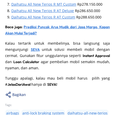
Daihatsu All New Terios R MT Custom
Rp278.150.000
Daihatsu All New Terios R AT Deluxe
Rp286.650.000
Daihatsu All New Terios R AT Custom
Rp288.650.000
Baca juga:
Prediksi Puncak Arus Mudik dari Jasa Marga, Kapan
Akan Mulai Terjadi?
Kalau tertarik untuk membelinya, bisa langsung saja
mengunjungi
untuk solusi membeli mobil dengan
SEVA
cermat. Gunakan fitur unggulannya seperti
Instant Approval
dan
agar pembelian mobil semakin mudah,
Loan Calculator
nyaman, dan aman.
Tunggu apalagi, kalau mau beli mobil harus pilih yang
#
hanya di
JelasDariAwal
SEVA!
Bagikan
Tags:
airbags
anti-lock braking system
daihatsu-all-new-terios