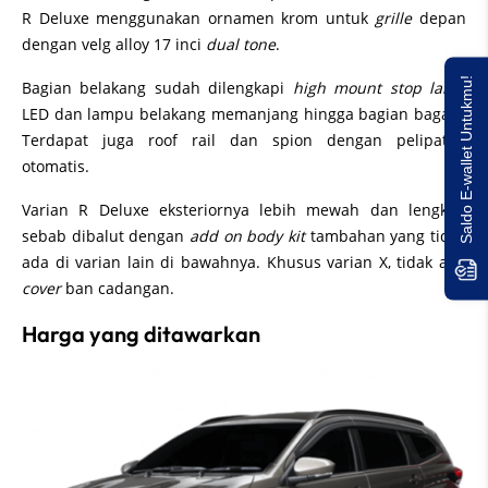
R Deluxe menggunakan ornamen krom untuk
grille
depan
dengan velg alloy 17 inci
dual tone
.
Saldo E-wallet Untukmu!
Bagian belakang sudah dilengkapi
high mount stop lamp
LED dan lampu belakang memanjang hingga bagian bagasi.
Terdapat juga roof rail dan spion dengan pelipatan
otomatis.
Varian R Deluxe eksteriornya lebih mewah dan lengkap
sebab dibalut dengan
add on body kit
tambahan yang tidak
ada di varian lain di bawahnya. Khusus varian X, tidak ada
cover
ban cadangan.
Harga yang ditawarkan