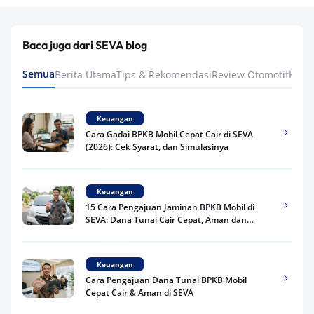
Baca juga dari SEVA blog
Semua
Berita Utama
Tips & Rekomendasi
Review Otomotif
Keua
Keuangan
Cara Gadai BPKB Mobil Cepat Cair di SEVA
(2026): Cek Syarat, dan Simulasinya
Keuangan
15 Cara Pengajuan Jaminan BPKB Mobil di
SEVA: Dana Tunai Cair Cepat, Aman dan
Praktis
Keuangan
Cara Pengajuan Dana Tunai BPKB Mobil
Cepat Cair & Aman di SEVA