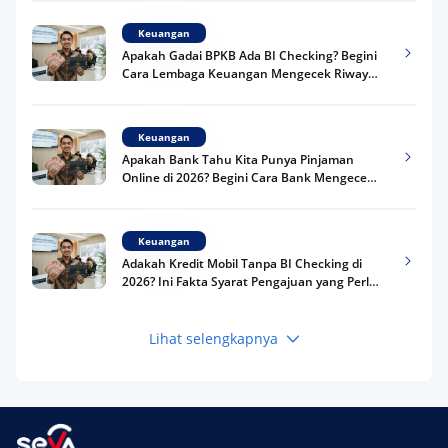
Keuangan
Apakah Gadai BPKB Ada BI Checking? Begini
Cara Lembaga Keuangan Mengecek Riwayat
Kredit Kamu di 2026
Keuangan
Apakah Bank Tahu Kita Punya Pinjaman
Online di 2026? Begini Cara Bank Mengecek
Riwayat Pinjaman Kamu
Keuangan
Adakah Kredit Mobil Tanpa BI Checking di
2026? Ini Fakta Syarat Pengajuan yang Perlu
Kamu Tahu
Lihat selengkapnya
Keuangan
Pinjaman Apa Tanpa BI Checking di 2026? Ini
Pilihan Dana Cepat yang Tetap Aman dan
Terpercaya