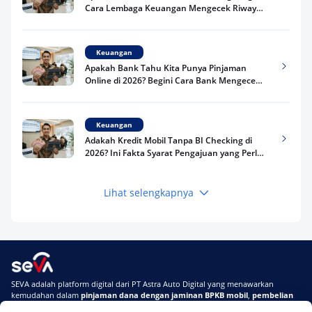
Cara Lembaga Keuangan Mengecek Riwayat
Kredit Kamu di 2026
Keuangan
Apakah Bank Tahu Kita Punya Pinjaman
Online di 2026? Begini Cara Bank Mengecek
Riwayat Pinjaman Kamu
Keuangan
Adakah Kredit Mobil Tanpa BI Checking di
2026? Ini Fakta Syarat Pengajuan yang Perlu
Kamu Tahu
Lihat selengkapnya
Keuangan
Pinjaman Apa Tanpa BI Checking di 2026? Ini
Pilihan Dana Cepat yang Tetap Aman dan
Terpercaya
Keuangan
SEVA adalah platform digital dari PT Astra Auto Digital yang menawarkan
Telat Bayar Pinjol 2 Hari, Apakah Langsung
kemudahan dalam
pinjaman dana dengan jaminan BPKB mobil
,
pembelian
Masuk BI Checking? Simak Peraturan
mobil baru
, dan
pembelian mobil bekas berkualitas.
Terbarunya di 2026