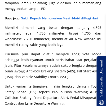
tampilan lampu belakang juga didesain lebih memanjang
menggunakan lampu LED.
Baca juga:
Salah Kaprah Memanaskan Mesin Mobil di Pagi Hari
Memiliki dimensi yang besar dengan panjang 4.395
milimeter, lebar 1.730 milimeter, tinggi 1.700, dan
wheelbase 2.750 milimeter, membuat All New Avanza ini
memiliki ruang kabin yang lebih lega.
Kursinya pun dapat diatur menjadi Long Sofa Mode
sehingga lebih nyaman untuk beristirahat saat perjalanan
Saldo E-wallet Untukmu!
jauh. Fitur keselamatannya sudah cukup lengkap dengan 6
buah
airbag
, Anti-lock Braking System (ABS), Hill Start Assist
(HSA), dan Vehicle Stability Control (VSC).
Untuk varian tertingginya, makin lengkap dengan Toyota
Safety Sense (TSS) seperti Pre-Collision Warning & Pre-
Collision Braking, Front Departure Alert, Pedal Misoperation
Control, dan Lane Departure Warning.