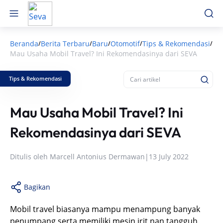
Beranda
Berita Terbaru
Baru
Otomotif
Tips & Rekomendasi
/
/
/
/
/
Mau Usaha Mobil Travel? Ini Rekomendasinya dari SEVA
Tips & Rekomendasi
Mau Usaha Mobil Travel? Ini
Rekomendasinya dari SEVA
Ditulis oleh
Marcell Antonius Dermawan
|
13 July 2022
Bagikan
Mobil travel biasanya mampu menampung banyak
penumpang serta memiliki mesin irit nan tangguh.