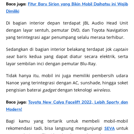
Baca juga:
Fitur Baru Sirion yang Bikin Mobil Daihatsu ini Wajib
Dimiliki
Di bagian interior depan terdapat JBL Audio Head Unit
dengan layar sentuh, pemutar DVD, dan Toyota Navigation
yang terintegrasi agar penumpang selalu merasa terhibur.
Sedangkan di bagian interior belakang terdapat jok
captain
seat
baris kedua yang dapat diatur secara elektrik, serta
layar sembilan inci dengan pemutar Blu-Ray.
Tidak hanya itu, mobil ini juga memiliki pembersih udara
Nanoe yang terintegrasi dengan AC, sunshade, hingga soket
pengisian baterai
gadget
dengan teknologi
wireless
.
Baca juga:
Toyota New Calya Facelift 2022, Lebih Sporty dan
Modern!
Bagi kamu yang tertarik untuk membeli mobil-mobil
rekomendasi tadi, bisa langsung mengunjungi
untuk
SEVA