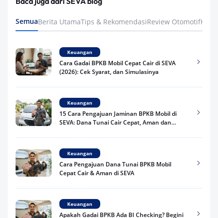
Baca juga dari SEVA blog
Semua
Berita Utama
Tips & Rekomendasi
Review Otomotif
Keua
Keuangan
Cara Gadai BPKB Mobil Cepat Cair di SEVA
(2026): Cek Syarat, dan Simulasinya
Keuangan
15 Cara Pengajuan Jaminan BPKB Mobil di
SEVA: Dana Tunai Cair Cepat, Aman dan
Praktis
Keuangan
Cara Pengajuan Dana Tunai BPKB Mobil
Cepat Cair & Aman di SEVA
Keuangan
Apakah Gadai BPKB Ada BI Checking? Begini