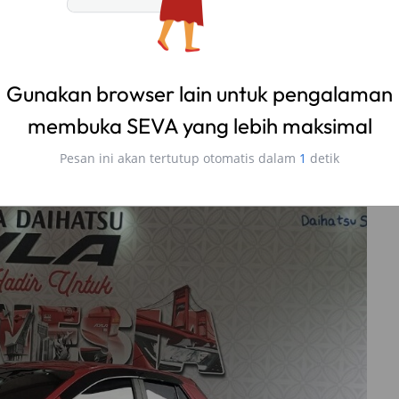
ta
ranmor (kendaraan bermotor)
ini. Banyak yang bisa
i disampaikan Pak Dirjen kalau sudah digunakan atas
but akan dianggap secara legal dan dilindungi. “Kita
pengemudi yang jatuh yang celaka, bisa dapat datanya
a.