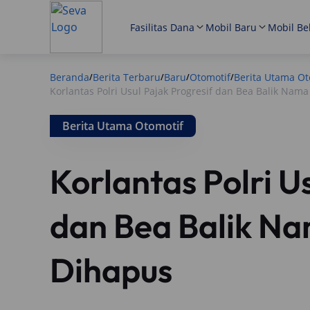
Fasilitas Dana
Mobil Baru
Mobil Be
Beranda
Berita Terbaru
Baru
Otomotif
Berita Utama Ot
/
/
/
/
Korlantas Polri Usul Pajak Progresif dan Bea Balik Na
Berita Utama Otomotif
Korlantas Polri U
dan Bea Balik N
Dihapus