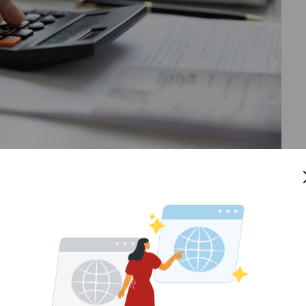
rogresif serta
beban BBNKB
ini masyarakat bisa lebih
bayar pajak, masyarakat sendiri yang akan merasakan
berlakukan, Apa Saja Keuntungannya?
lan
, pihak Jasa Raharja akan lebih cepat mendapatkan
a bisa membuat masyarakat merasa lebih aman.