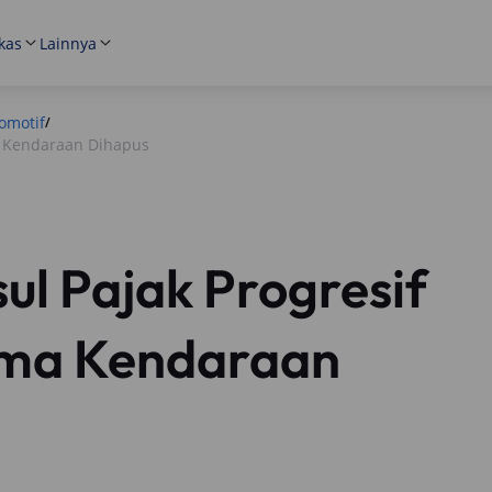
kas
Lainnya
omotif
/
ma Kendaraan Dihapus
sul Pajak Progresif
ama Kendaraan