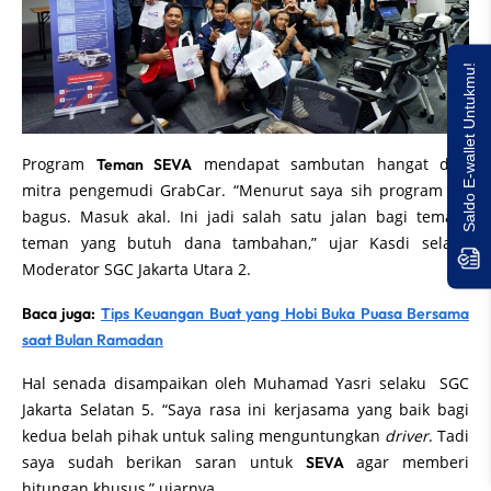
Saldo E-wallet Untukmu!
Program
mendapat sambutan hangat dari
Teman SEVA
mitra pengemudi GrabCar. “Menurut saya sih program ini
bagus. Masuk akal. Ini jadi salah satu jalan bagi teman-
teman yang butuh dana tambahan,” ujar Kasdi selaku
Moderator SGC Jakarta Utara 2.
Baca juga:
Tips Keuangan Buat yang Hobi Buka Puasa Bersama
saat Bulan Ramadan
Hal senada disampaikan oleh Muhamad Yasri selaku SGC
Jakarta Selatan 5. “Saya rasa ini kerjasama yang baik bagi
kedua belah pihak untuk saling menguntungkan
driver
. Tadi
saya sudah berikan saran untuk
agar memberi
SEVA
hitungan khusus,” ujarnya.