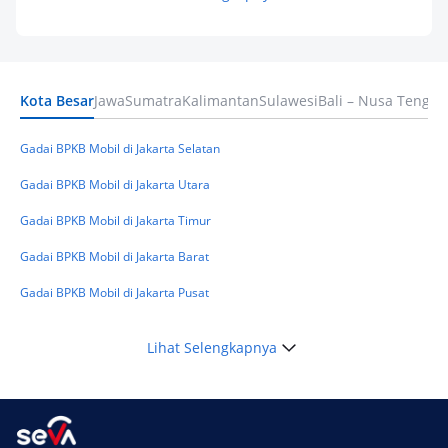
Pinjaman Apa Tanpa BI Checking di 2026? Ini
Pilihan Dana Cepat yang Tetap Aman dan
Terpercaya
Kota Besar
Jawa
Sumatra
Kalimantan
Sulawesi
Bali – Nusa Tengga
Keuangan
Telat Bayar Pinjol 2 Hari, Apakah Langsung
Masuk BI Checking? Simak Peraturan
Gadai BPKB Mobil di Jakarta Selatan
Terbarunya di 2026
Gadai BPKB Mobil di Jakarta Utara
Gadai BPKB Mobil di Jakarta Timur
Gadai BPKB Mobil di Jakarta Barat
Gadai BPKB Mobil di Jakarta Pusat
Lihat Selengkapnya