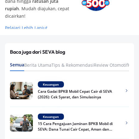
dana hingga
ratusan juta
rupiah
. Mudah diajukan, cepat
dicairkan!
Pelajari Lebih Lanjut
Baca juga dari SEVA blog
Semua
Berita Utama
Tips & Rekomendasi
Review Otomotif
Keua
Keuangan
Cara Gadai BPKB Mobil Cepat Cair di SEVA
(2026): Cek Syarat, dan Simulasinya
Keuangan
15 Cara Pengajuan Jaminan BPKB Mobil di
SEVA: Dana Tunai Cair Cepat, Aman dan
Praktis