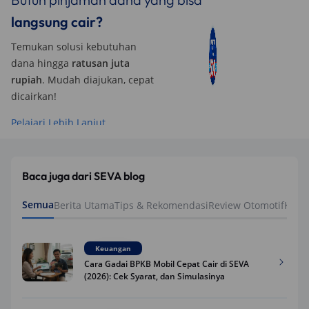
langsung cair?
Temukan solusi kebutuhan
dana hingga
ratusan juta
rupiah
. Mudah diajukan, cepat
dicairkan!
Pelajari Lebih Lanjut
Baca juga dari SEVA blog
Semua
Berita Utama
Tips & Rekomendasi
Review Otomotif
Keua
Keuangan
Cara Gadai BPKB Mobil Cepat Cair di SEVA
(2026): Cek Syarat, dan Simulasinya