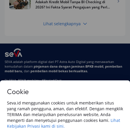
Adakah Kredit Mobil Tanpa BI Checking di
2026? Ini Fakta Syarat Pengajuan yang Perlu
Kamu Tahu
Lihat selengkapnya
Keuangan
Pinjaman Apa Tanpa BI Checking di 2026? Ini
Pilihan Dana Cepat yang Tetap Aman dan
Terpercaya
Keuangan
SEVA adalah platform digital dari PT Astra Auto Digital yang menawarkan
Telat Bayar Pinjol 2 Hari, Apakah Langsung
kemudahan dalam
pinjaman dana dengan jaminan BPKB mobil
,
pembelian
Masuk BI Checking? Simak Peraturan
mobil baru
, dan
pembelian mobil bekas berkualitas.
Terbarunya di 2026
Di SEVA, BPKB mobilmu #BisaJadiDuit
Cookie
Tentang SEVA
Syarat & Ketentuan
Pemberitahuan Privasi
Hubungi Kami
Seva.id menggunakan cookies untuk memberikan situs
yang ramah pengguna, aman, dan efektif. Dengan mengklik
TERIMA dan melanjutkan penelusuran website, Anda
Website ini dikelola oleh PT Cipta Sedaya Digital Indonesia (CSDI), organisasi
mengerti dan menyetujui penggunaan cookies kami.
Lihat
yang tersertifikasi ISO/IEC 27001:2022.
Kebijakan Privasi kami di sini.