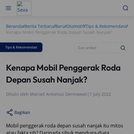
Beranda
Berita Terbaru
Baru
Otomotif
Tips & Rekomendasi
/
/
/
/
/
Kenapa Mobil Penggerak Roda Depan Susah Nanjak?
Tips & Rekomendasi
Kenapa Mobil Penggerak Roda
Depan Susah Nanjak?
Ditulis oleh
Marcell Antonius Dermawan
|
7 July 2022
Bagikan
Mobil penggerak roda depan susah nanjak itu mitos
atau fakta sih? Daripada sibuk menduga-duga,