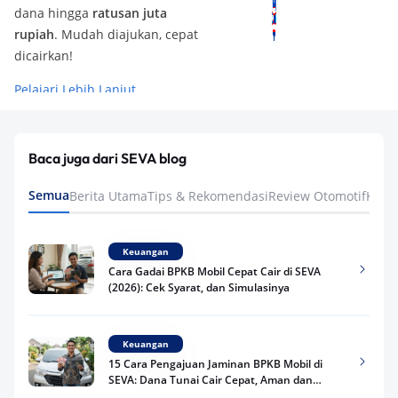
dana hingga
ratusan juta
rupiah
. Mudah diajukan, cepat
dicairkan!
Pelajari Lebih Lanjut
Baca juga dari SEVA blog
Semua
Berita Utama
Tips & Rekomendasi
Review Otomotif
Keua
Keuangan
Cara Gadai BPKB Mobil Cepat Cair di SEVA
(2026): Cek Syarat, dan Simulasinya
Keuangan
15 Cara Pengajuan Jaminan BPKB Mobil di
SEVA: Dana Tunai Cair Cepat, Aman dan
Praktis