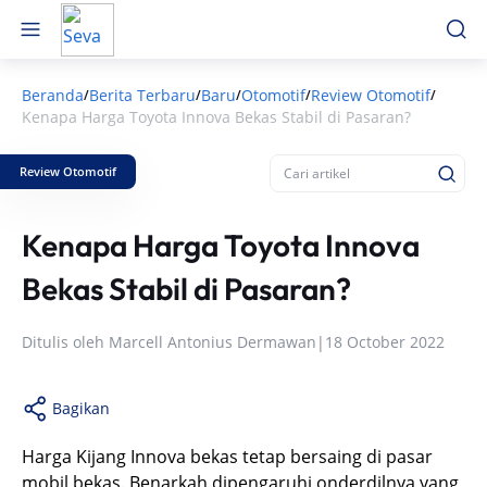
Beranda
Berita Terbaru
Baru
Otomotif
Review Otomotif
/
/
/
/
/
Kenapa Harga Toyota Innova Bekas Stabil di Pasaran?
Review Otomotif
Kenapa Harga Toyota Innova
Bekas Stabil di Pasaran?
Ditulis oleh
Marcell Antonius Dermawan
|
18 October 2022
Bagikan
Harga Kijang Innova bekas tetap bersaing di pasar
mobil bekas. Benarkah dipengaruhi onderdilnya yang