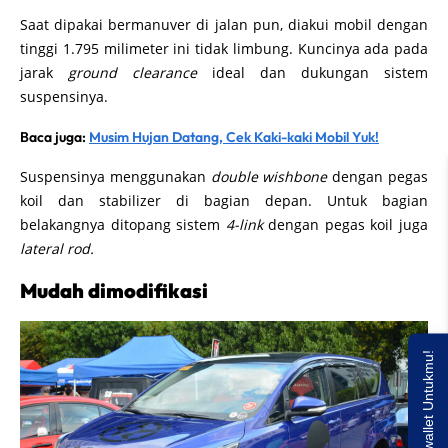
Saat dipakai bermanuver di jalan pun, diakui mobil dengan
tinggi 1.795 milimeter ini tidak limbung. Kuncinya ada pada
jarak
ground clearance
ideal dan dukungan sistem
suspensinya.
Baca juga:
Musim Hujan Datang, Cek Kaki-kaki Mobil Yuk!
Suspensinya menggunakan
double wishbone
dengan pegas
koil dan stabilizer di bagian depan. Untuk bagian
belakangnya ditopang sistem
4-link
dengan pegas koil juga
lateral rod.
Mudah dimodifikasi
Saldo E-wallet Untukmu!