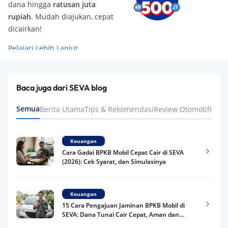
dana hingga
ratusan juta
rupiah
. Mudah diajukan, cepat
dicairkan!
Pelajari Lebih Lanjut
Baca juga dari SEVA blog
Semua
Berita Utama
Tips & Rekomendasi
Review Otomotif
Keua
Keuangan
Cara Gadai BPKB Mobil Cepat Cair di SEVA
(2026): Cek Syarat, dan Simulasinya
Keuangan
15 Cara Pengajuan Jaminan BPKB Mobil di
SEVA: Dana Tunai Cair Cepat, Aman dan
Praktis