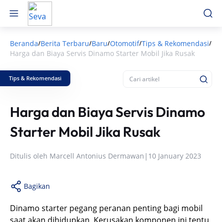
Beranda
Berita Terbaru
Baru
Otomotif
Tips & Rekomendasi
/
/
/
/
/
Harga dan Biaya Servis Dinamo Starter Mobil Jika Rusak
Tips & Rekomendasi
Harga dan Biaya Servis Dinamo
Starter Mobil Jika Rusak
Ditulis oleh
Marcell Antonius Dermawan
|
10 January 2023
Bagikan
Dinamo starter pegang peranan penting bagi mobil
saat akan dihidupkan. Kerusakan komponen ini tentu