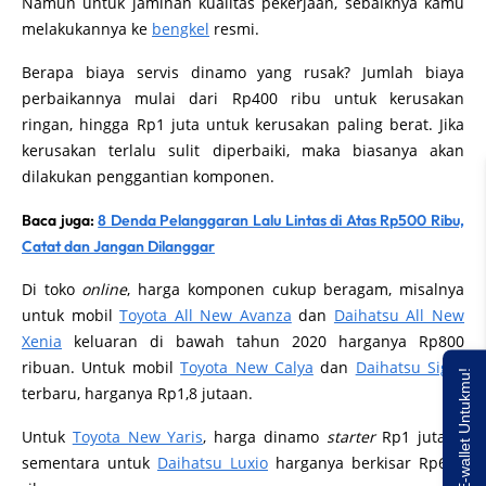
Namun untuk jaminan kualitas pekerjaan, sebaiknya kamu
melakukannya ke
bengkel
resmi.
Berapa biaya servis dinamo yang rusak? Jumlah biaya
perbaikannya mulai dari Rp400 ribu untuk kerusakan
ringan, hingga Rp1 juta untuk kerusakan paling berat. Jika
kerusakan terlalu sulit diperbaiki, maka biasanya akan
dilakukan penggantian komponen.
Baca juga:
8 Denda Pelanggaran Lalu Lintas di Atas Rp500 Ribu,
Catat dan Jangan Dilanggar
Di toko
online
, harga komponen cukup beragam, misalnya
untuk mobil
Toyota All New Avanza
dan
Daihatsu All New
Xenia
keluaran di bawah tahun 2020 harganya Rp800
ribuan. Untuk mobil
Toyota New Calya
dan
Daihatsu Sigra
Saldo E-wallet Untukmu!
terbaru, harganya Rp1,8 jutaan.
Untuk
Toyota New Yaris
, harga dinamo
starter
Rp1 jutaan
sementara untuk
Daihatsu Luxio
harganya berkisar Rp600