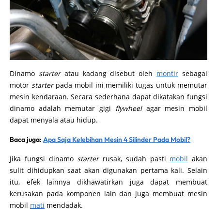
Dinamo
starter
atau kadang disebut oleh
montir
sebagai
motor
starter
pada mobil ini memiliki tugas untuk memutar
mesin kendaraan. Secara sederhana dapat dikatakan fungsi
dinamo adalah memutar gigi
flywheel
agar mesin mobil
dapat menyala atau hidup.
Baca juga:
Apa Saja Kelebihan Mesin 4 Silinder Pada Mobil?
Jika fungsi dinamo
starter
rusak, sudah pasti
mobil
akan
sulit dihidupkan saat akan digunakan pertama kali. Selain
itu, efek lainnya dikhawatirkan juga dapat membuat
kerusakan pada komponen lain dan juga membuat mesin
mobil
mati
mendadak.