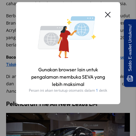
cahaya natural dan harmonisasi antara alam dan manusia.
Berbagai
art pieces
juga turut ditampilkan pada sudut
Brand Gallery, serta instalasi Lexus BEV Concept Layered
Saldo E-wallet Untukmu!
Acrylic Art. Selain itu, Lexus juga menyajikan menu khusus
yang hanya tersedia selama pameran GIIAS 2023
berlangsung.
Baca juga:
Polisi Sebut Kemacetan DKI Jakarta Dianggap Sudah
Tidak Ideal, Apa Solusinya?
Di antaranya menu
light bites
khas Jepang seperti Kohakuto
dan Wagashi yang terbuat dari bahan natural dan
handmade
.
Peluncuran The All New Lexus LM