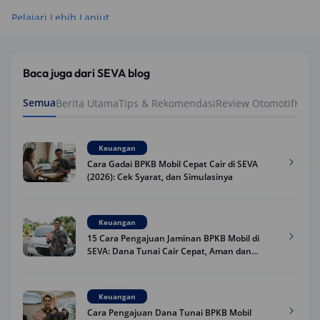
Pelajari Lebih Lanjut
Baca juga dari SEVA blog
Semua
Berita Utama
Tips & Rekomendasi
Review Otomotif
Keua
Keuangan
Cara Gadai BPKB Mobil Cepat Cair di SEVA
(2026): Cek Syarat, dan Simulasinya
Keuangan
15 Cara Pengajuan Jaminan BPKB Mobil di
SEVA: Dana Tunai Cair Cepat, Aman dan
Praktis
Keuangan
Cara Pengajuan Dana Tunai BPKB Mobil