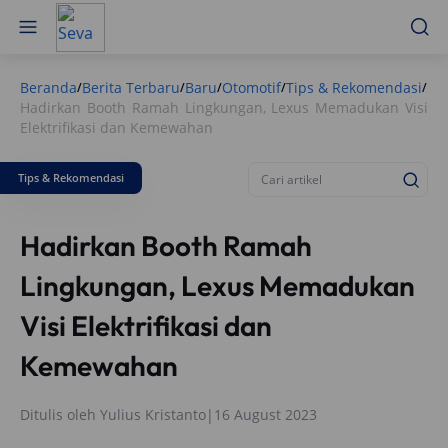
Beranda
Berita Terbaru
Baru
Otomotif
Tips & Rekomendasi
/
/
/
/
/
Hadirkan Booth Ramah Lingkungan, Lexus Memadukan Visi
Elektrifikasi dan Kemewahan
Tips & Rekomendasi
Hadirkan Booth Ramah
Lingkungan, Lexus Memadukan
Visi Elektrifikasi dan
Kemewahan
Ditulis oleh
Yulius Kristanto
|
16 August 2023