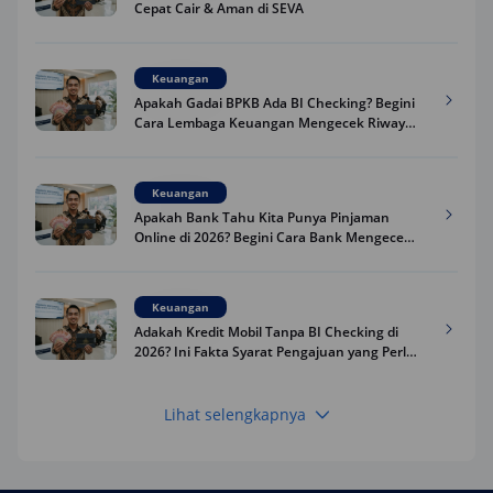
Cepat Cair & Aman di SEVA
Keuangan
Apakah Gadai BPKB Ada BI Checking? Begini
Cara Lembaga Keuangan Mengecek Riwayat
Kredit Kamu di 2026
Keuangan
Apakah Bank Tahu Kita Punya Pinjaman
Online di 2026? Begini Cara Bank Mengecek
Riwayat Pinjaman Kamu
Keuangan
Adakah Kredit Mobil Tanpa BI Checking di
2026? Ini Fakta Syarat Pengajuan yang Perlu
Kamu Tahu
Lihat selengkapnya
Keuangan
Pinjaman Apa Tanpa BI Checking di 2026? Ini
Pilihan Dana Cepat yang Tetap Aman dan
Terpercaya