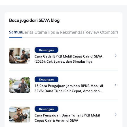
Baca juga dari SEVA blog
Semua
Berita Utama
Tips & Rekomendasi
Review Otomotif
Keua
Keuangan
Cara Gadai BPKB Mobil Cepat Cair di SEVA
(2026): Cek Syarat, dan Simulasinya
Keuangan
15 Cara Pengajuan Jaminan BPKB Mobil di
SEVA: Dana Tunai Cair Cepat, Aman dan
Praktis
Keuangan
Cara Pengajuan Dana Tunai BPKB Mobil
Cepat Cair & Aman di SEVA