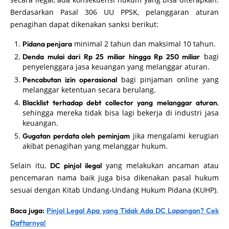
Berdasarkan Pasal 306 UU PPSK, pelanggaran aturan
penagihan dapat dikenakan sanksi berikut:
minimal 2 tahun dan maksimal 10 tahun.
Pidana penjara
bagi
Denda mulai dari Rp 25 miliar hingga Rp 250 miliar
penyelenggara jasa keuangan yang melanggar aturan.
bagi pinjaman online yang
Pencabutan izin operasional
melanggar ketentuan secara berulang.
,
Blacklist terhadap debt collector yang melanggar aturan
sehingga mereka tidak bisa lagi bekerja di industri jasa
keuangan.
jika mengalami kerugian
Gugatan perdata oleh peminjam
akibat penagihan yang melanggar hukum.
Selain itu,
yang melakukan ancaman atau
DC pinjol ilegal
pencemaran nama baik juga bisa dikenakan pasal hukum
sesuai dengan Kitab Undang-Undang Hukum Pidana (KUHP).
Baca juga:
Pinjol Legal Apa yang Tidak Ada DC Lapangan? Cek
Daftarnya!