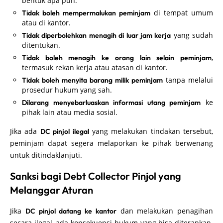
bentuk apa pun.
di tempat umum
Tidak boleh mempermalukan peminjam
atau di kantor.
yang sudah
Tidak diperbolehkan menagih di luar jam kerja
ditentukan.
,
Tidak boleh menagih ke orang lain selain peminjam
termasuk rekan kerja atau atasan di kantor.
tanpa melalui
Tidak boleh menyita barang milik peminjam
prosedur hukum yang sah.
ke
Dilarang menyebarluaskan informasi utang peminjam
pihak lain atau media sosial.
Jika ada
yang melakukan tindakan tersebut,
DC pinjol ilegal
peminjam dapat segera melaporkan ke pihak berwenang
untuk ditindaklanjuti.
Sanksi bagi Debt Collector Pinjol yang
Melanggar Aturan
Jika
dan melakukan penagihan
DC pinjol datang ke kantor
secara ilegal, ada konsekuensi hukum yang bisa diterapkan.