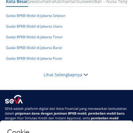
Kota Besar
Jawa
Sumatra
Kalimantan
Sulawesi
Bali – Nusa Tengga
Keuangan
Telat Bayar Pinjol 2 Hari, Apakah Langsung
Masuk BI Checking? Simak Peraturan
Gadai BPKB Mobil di Jakarta Selatan
Terbarunya di 2026
Gadai BPKB Mobil di Jakarta Utara
Gadai BPKB Mobil di Jakarta Timur
Gadai BPKB Mobil di Jakarta Barat
Gadai BPKB Mobil di Jakarta Pusat
Lihat Selengkapnya
SEVA adalah platform digital dari Astra Financial yang menawarkan kemudahan
dalam
pinjaman dana dengan jaminan BPKB mobil
,
pembelian mobil baru
dengan fitur Simulasi Kredit dan Instant Approval, serta
pembelian mobil
bekas berkualitas
secara online
Cookie
Di SEVA #UrusanMobilSegampangItu